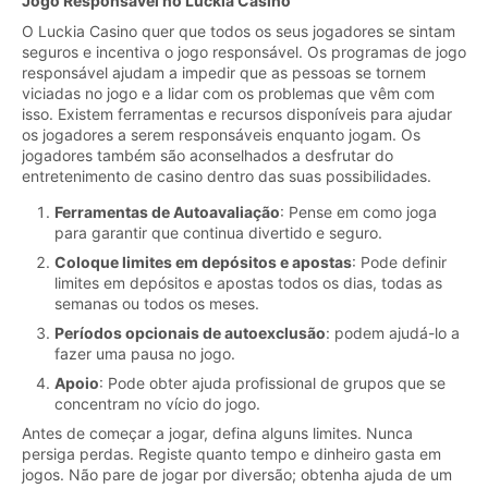
Jogo Responsável no Luckia Casino
O Luckia Casino quer que todos os seus jogadores se sintam
seguros e incentiva o jogo responsável. Os programas de jogo
responsável ajudam a impedir que as pessoas se tornem
viciadas no jogo e a lidar com os problemas que vêm com
isso. Existem ferramentas e recursos disponíveis para ajudar
os jogadores a serem responsáveis enquanto jogam. Os
jogadores também são aconselhados a desfrutar do
entretenimento de casino dentro das suas possibilidades.
Ferramentas de Autoavaliação
: Pense em como joga
para garantir que continua divertido e seguro.
Coloque limites em depósitos e apostas
: Pode definir
limites em depósitos e apostas todos os dias, todas as
semanas ou todos os meses.
Períodos opcionais de autoexclusão
: podem ajudá-lo a
fazer uma pausa no jogo.
Apoio
: Pode obter ajuda profissional de grupos que se
concentram no vício do jogo.
Antes de começar a jogar, defina alguns limites. Nunca
persiga perdas. Registe quanto tempo e dinheiro gasta em
jogos. Não pare de jogar por diversão; obtenha ajuda de um