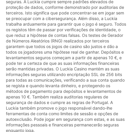
seguras. A Luckia cumpre sempre padrões elevados de
proteção de dados, conforme demonstrado por auditorias de
terceiros. Isto significa que pode concentrar-se em jogar sem
se preocupar com a cibersegurança. Além disso, a Luckia
trabalha arduamente para garantir que o jogo é seguro. Todos
os registos têm de passar por verificações de identidade, o
que reduz a hipótese de contas falsas. Os testes de Gerador
de Números Aleatórios (RNG) realizados por terceiros
garantem que todos os jogos de casino são justos e dão a
todos os jogadores uma hipótese real de ganhar. Depósitos e
levantamentos seguros começam a partir de apenas 10 €, e
pode ter a certeza de que as suas informações financeiras
serão mantidas privadas. O Luckia Casino mantém as suas
informações seguras utilizando encriptação SSL de 256 bits
para todas as comunicações, verificando a sua conta quando
se regista e quando levanta dinheiro, e protegendo os
métodos de pagamento para depósitos e levantamentos de
apenas 10 €. Também realiza auditorias regulares de
segurança de dados e cumpre as regras de Portugal. A
Luckia também promove o jogo responsável dando-lhe
ferramentas de conta como limites de sessão e opções de
autoexclusão. Pode jogar em segurança com estas, e as suas
informações pessoais e financeiras permanecerão seguras
enquanto joga.