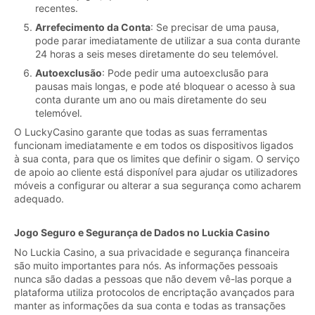
recentes.
Arrefecimento da Conta
: Se precisar de uma pausa,
pode parar imediatamente de utilizar a sua conta durante
24 horas a seis meses diretamente do seu telemóvel.
Autoexclusão
: Pode pedir uma autoexclusão para
pausas mais longas, e pode até bloquear o acesso à sua
conta durante um ano ou mais diretamente do seu
telemóvel.
O LuckyCasino garante que todas as suas ferramentas
funcionam imediatamente e em todos os dispositivos ligados
à sua conta, para que os limites que definir o sigam. O serviço
de apoio ao cliente está disponível para ajudar os utilizadores
móveis a configurar ou alterar a sua segurança como acharem
adequado.
Jogo Seguro e Segurança de Dados no Luckia Casino
No Luckia Casino, a sua privacidade e segurança financeira
são muito importantes para nós. As informações pessoais
nunca são dadas a pessoas que não devem vê-las porque a
plataforma utiliza protocolos de encriptação avançados para
manter as informações da sua conta e todas as transações