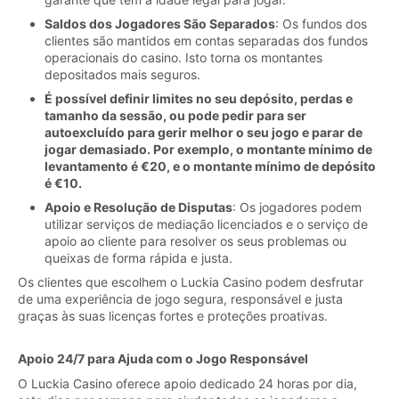
Saldos dos Jogadores São Separados
: Os fundos dos
clientes são mantidos em contas separadas dos fundos
operacionais do casino. Isto torna os montantes
depositados mais seguros.
É possível definir limites no seu depósito, perdas e
tamanho da sessão, ou pode pedir para ser
autoexcluído para gerir melhor o seu jogo e parar de
jogar demasiado. Por exemplo, o montante mínimo de
levantamento é €20, e o montante mínimo de depósito
é €10.
Apoio e Resolução de Disputas
: Os jogadores podem
utilizar serviços de mediação licenciados e o serviço de
apoio ao cliente para resolver os seus problemas ou
queixas de forma rápida e justa.
Os clientes que escolhem o Luckia Casino podem desfrutar
de uma experiência de jogo segura, responsável e justa
graças às suas licenças fortes e proteções proativas.
Apoio 24/7 para Ajuda com o Jogo Responsável
O Luckia Casino oferece apoio dedicado 24 horas por dia,