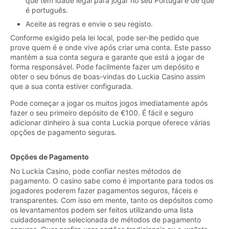
que tem idade legal para jogar no seu Portugal e de que
é português.
Aceite as regras e envie o seu registo.
Conforme exigido pela lei local, pode ser-lhe pedido que
prove quem é e onde vive após criar uma conta. Este passo
mantém a sua conta segura e garante que está a jogar de
forma responsável. Pode facilmente fazer um depósito e
obter o seu bónus de boas-vindas do Luckia Casino assim
que a sua conta estiver configurada.
Pode começar a jogar os muitos jogos imediatamente após
fazer o seu primeiro depósito de €100. É fácil e seguro
adicionar dinheiro à sua conta Luckia porque oferece várias
opções de pagamento seguras.
Opções de Pagamento
No Luckia Casino, pode confiar nestes métodos de
pagamento. O casino sabe como é importante para todos os
jogadores poderem fazer pagamentos seguros, fáceis e
transparentes. Com isso em mente, tanto os depósitos como
os levantamentos podem ser feitos utilizando uma lista
cuidadosamente selecionada de métodos de pagamento