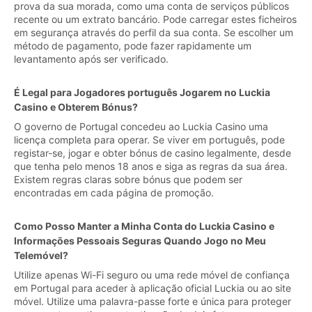
prova da sua morada, como uma conta de serviços públicos
recente ou um extrato bancário. Pode carregar estes ficheiros
em segurança através do perfil da sua conta. Se escolher um
método de pagamento, pode fazer rapidamente um
levantamento após ser verificado.
É Legal para Jogadores português Jogarem no Luckia
Casino e Obterem Bónus?
O governo de Portugal concedeu ao Luckia Casino uma
licença completa para operar. Se viver em português, pode
registar-se, jogar e obter bónus de casino legalmente, desde
que tenha pelo menos 18 anos e siga as regras da sua área.
Existem regras claras sobre bónus que podem ser
encontradas em cada página de promoção.
Como Posso Manter a Minha Conta do Luckia Casino e
Informações Pessoais Seguras Quando Jogo no Meu
Telemóvel?
Utilize apenas Wi-Fi seguro ou uma rede móvel de confiança
em Portugal para aceder à aplicação oficial Luckia ou ao site
móvel. Utilize uma palavra-passe forte e única para proteger