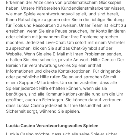
Erkennen der Anzeichen von problematischem Glücksspiel
haben. Unsere hilfsbereiten Kundendienstmitarbeiter wissen,
wie man Spiele verantwortungsvoll spielt, und sind bereit,
Ihnen Ratschläge zu geben oder Sie in die richtige Richtung
für Tools und Ressourcen zu weisen. Unser Team ist leicht zu
erreichen, wenn Sie eine Pause brauchen, Ihr Konto limitieren
oder einfach mit jemandem über Ihre Probleme sprechen
möchten. Jederzeit Live-Chat: Um sofort mit einem Vertreter
zu sprechen, klicken Sie auf das Chat-Symbol auf der
Website. Wenn Sie eine E-Mail mit Ihren Problemen senden,
erhalten Sie eine schnelle, private Antwort. Hilfe-Center: Der
Bereich für verantwortungsvolles Spielen enthält
Informationen und direkte Kontaktoptionen. Für dringende
oder persönliche Hilfe rufen Sie an und sprechen Sie mit
einem Support-Mitarbeiter. Um sicherzustellen, dass alle
Spieler jederzeit Hilfe erhalten können, wenn sie sie
benötigen, sind alle Kommunikationskanäle rund um die Uhr
geöffnet, auch an Feiertagen. Sie können darauf vertrauen,
dass Luckia Casino jederzeit für Ihre Gesundheit und
Sicherheit sorgt, während Sie spielen.
Luckia Casino Verantwortungsvolles Spielen
Luckia Casino möchte, dass sich alle seine Spieler sicher