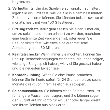
begrenzen.
Verlustlimits
: Um das Spielen erschwinglich zu halten,
legen Sie ein Limit fest, wie viel Sie in einem bestimmten
Zeitraum verlieren können. Sie könnten beispielsweise ein
monatliches Limit von 100 $ festlegen.
Sitzungszeitsteuerungen
: Stellen Sie einen Timer ein,
um zu spielen und daran erinnert zu werden, nachdem
eine bestimmte Zeit vergangen ist, oder legen Sie
Sitzungslimits fest, wie etwa eine automatische
Abmeldung nach 60 Minuten.
Realitätschecks
: Wann immer Sie möchten, können Sie
Pop-up-Benachrichtigungen einrichten, die Ihnen zeigen,
wie lange Sie gespielt haben, wie viel Sie gesetzt haben
und die neuesten Ergebnisse.
Kontoabkühlung
: Wenn Sie eine Pause brauchen,
können Sie Ihr Konto sofort für 24 Stunden bis zu sechs
Monate direkt von Ihrem Telefon aus stoppen.
Selbstausschluss
: Sie können einen Selbstausschluss
für längere Pausen beantragen, und Sie können sogar
den Zugriff auf Ihr Konto für ein Jahr oder länger direkt
von Ihrem Telefon aus blockieren.