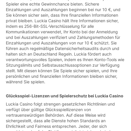
Spieler eine echte Gewinnchance bieten. Sichere
Einzahlungen und Auszahlungen beginnen bei nur 10 €, und
Sie können sicher sein, dass Ihre finanziellen Informationen
privat bleiben. Luckia Casino hält Ihre Informationen sicher,
indem es 256-Bit-SSL-Verschlüsselung für alle
Kommunikationen verwendet, Ihr Konto bei der Anmeldung
und bei Auszahlungen verifiziert und Zahlungsmethoden für
Einzahlungen und Auszahlungen von nur 10 € schützt. Sie
führen auch regelmäßige Datensicherheitsaudits durch und
halten sich an Deutschland Regeln. Luckia fördert auch
verantwortungsvolles Spielen, indem es Ihnen Konto-Tools wie
Sitzungslimits und Selbstausschlussoptionen zur Verfügung
stellt. Mit diesen können Sie Spiele sicher spielen, und Ihre
persönlichen und finanziellen Informationen bleiben sicher,
während Sie spielen.
Glücksspiel-Lizenzen und Spielerschutz bei Luckia Casino
Luckia Casino folgt strengen gesetzlichen Richtlinien und
verfügt über gültige Glücksspiellizenzen von
vertrauenswürdigen Behörden. Auf diese Weise wird
sichergestellt, dass alle Dienste hohen Standards an
Ehrlichkeit und Fairness entsprechen. Jeder, der sich