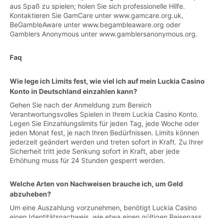
aus Spaß zu spielen; holen Sie sich professionelle Hilfe.
Kontaktieren Sie GamCare unter www.gamcare.org.uk,
BeGambleAware unter www.begambleaware.org oder
Gamblers Anonymous unter www.gamblersanonymous.org.
Faq
Wie lege ich Limits fest, wie viel ich auf mein Luckia Casino
Konto in Deutschland einzahlen kann?
Gehen Sie nach der Anmeldung zum Bereich
Verantwortungsvolles Spielen in Ihrem Luckia Casino Konto.
Legen Sie Einzahlungslimits für jeden Tag, jede Woche oder
jeden Monat fest, je nach Ihren Bedürfnissen. Limits können
jederzeit geändert werden und treten sofort in Kraft. Zu Ihrer
Sicherheit tritt jede Senkung sofort in Kraft, aber jede
Erhöhung muss für 24 Stunden gesperrt werden.
Welche Arten von Nachweisen brauche ich, um Geld
abzuheben?
Um eine Auszahlung vorzunehmen, benötigt Luckia Casino
einen Identitätsnachweis, wie etwa einen gültigen Reisepass