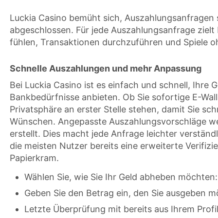
Luckia Casino bemüht sich, Auszahlungsanfragen 
abgeschlossen. Für jede Auszahlungsanfrage zielt 
fühlen, Transaktionen durchzuführen und Spiele o
Schnelle Auszahlungen und mehr Anpassung
Bei Luckia Casino ist es einfach und schnell, Ihr
Bankbedürfnisse anbieten. Ob Sie sofortige E-Wal
Privatsphäre an erster Stelle stehen, damit Sie sc
Wünschen. Angepasste Auszahlungsvorschläge wer
erstellt. Dies macht jede Anfrage leichter verstän
die meisten Nutzer bereits eine erweiterte Verifizi
Papierkram.
Wählen Sie, wie Sie Ihr Geld abheben möchten
Geben Sie den Betrag ein, den Sie ausgeben m
Letzte Überprüfung mit bereits aus Ihrem Profi