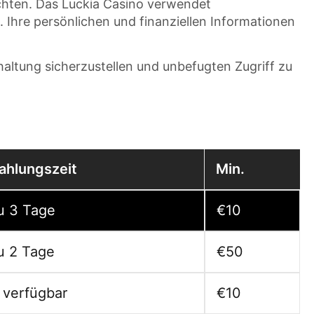
chten. Das Luckia Casino verwendet
. Ihre persönlichen und finanziellen Informationen
haltung sicherzustellen und unbefugten Zugriff zu
ahlungszeit
Min.
zu 3 Tage
€10
u 2 Tage
€50
 verfügbar
€10