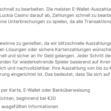
schnell zu bearbeiten. Die meisten E-Wallet-Auszah
Luckia Casino darauf ab, Zahlungen schnell zu bearbe
hne Unterbrechungen zu spielen, da alle Transaktione
e Gewinne zu genießen, da wir blitzschnelle Auszahlu
let-Lösungen oder sichere Kartenzahlungen wünschen, 
hnell und sicher an Ihr Geld gelangen. Jeder Schritt 
den für wiederkehrende Spieler basierend auf ihre
dlich und nachvollziehbar. Ihre Auszahlung von bis zu
erung eingerichtet ist. Das bedeutet, dass Sie sich a
: per Karte, E-Wallet oder Banküberweisung
öchten, beginnend bei €20
l ausgefüllten Informationen