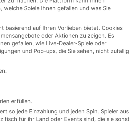
ter zu machen. Die Plattform kann Ihnen
n, welche Spiele Ihnen gefallen und was Sie
 basierend auf Ihren Vorlieben bietet. Cookies
kommensangebote oder Aktionen zu zeigen. Es
hnen gefallen, wie Live-Dealer-Spiele oder
gungen und Pop-ups, die Sie sehen, nicht zufällig
en.
ien erfüllen.
rt so jede Einzahlung und jeden Spin. Spieler aus
fisch für ihr Land oder Events sind, die sie sonst