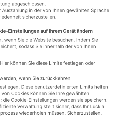
itung abgeschlossen.
r Auszahlung in der von Ihnen gewählten Sprache
iedenheit sicherzustellen.
okie-Einstellungen auf Ihrem Gerät ändern
en, wenn Sie die Website besuchen. Indem Sie
ichert, sodass Sie innerhalb der von Ihnen
 Hier können Sie diese Limits festlegen oder
t werden, wenn Sie zurückkehren
estlegen. Diese benutzerdefinierten Limits helfen
en von Cookies können Sie Ihre gewählten
n; die Cookie-Einstellungen werden sie speichern.
ziente Verwaltung stellt sicher, dass Ihr Luckia
sprozess wiederholen müssen. Sicherzustellen,