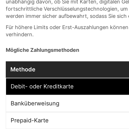
unabhängig davon, ob Sie mit Karten, digitalen 
fortschrittliche Verschlüsselungstechnologien, um
werden immer sicher aufbewahrt, sodass Sie sich 
Für höhere Limits oder Erst-Auszahlungen können V
verhindern.
Mögliche Zahlungsmethoden
Methode
Debit- oder Kreditkarte
Banküberweisung
Prepaid-Karte