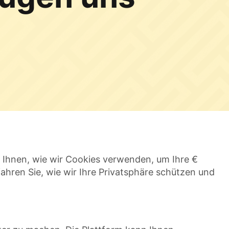
rt Ihnen, wie wir Cookies verwenden, um Ihre €
fahren Sie, wie wir Ihre Privatsphäre schützen und