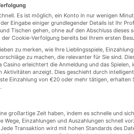
Verfolgung
hnell. Es ist möglich, ein Konto in nur wenigen Minut
h der Eingabe einiger grundlegender Details ist Ihr Pr
ots und Tischen gehen, ohne auf den Abschluss diese
 der Cookie-Verfolgung bereits bei Ihrem ersten Besuc
lieben zu merken, wie Ihre Lieblingsspiele, Einzahlu
orschläge zu machen, die relevanter für Sie sind. Die
a Casino erleichtert die Anmeldung und das Spielen,
 Aktivitäten anzeigt. Dies geschieht durch intelligen
rste Einzahlung von €20 oder mehr tätigen, erhalten S
.
r eine großartige Zeit haben, indem es schnelle und si
ere Wege, Einzahlungen und Auszahlungen schnell vorz
n. Jede Transaktion wird mit hohen Standards des Da