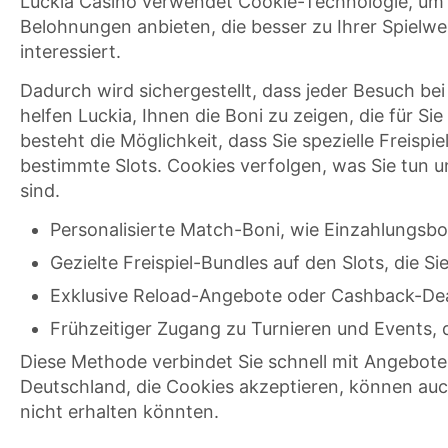
Luckia Casino verwendet Cookie-Technologie, um B
Belohnungen anbieten, die besser zu Ihrer Spielwei
interessiert.
Dadurch wird sichergestellt, dass jeder Besuch be
helfen Luckia, Ihnen die Boni zu zeigen, die für 
besteht die Möglichkeit, dass Sie spezielle Freispi
bestimmte Slots. Cookies verfolgen, was Sie tun u
sind.
Personalisierte Match-Boni, wie Einzahlungsbon
Gezielte Freispiel-Bundles auf den Slots, die Si
Exklusive Reload-Angebote oder Cashback-Deals
Frühzeitiger Zugang zu Turnieren und Events, di
Diese Methode verbindet Sie schnell mit Angeboten
Deutschland, die Cookies akzeptieren, können auch 
nicht erhalten könnten.