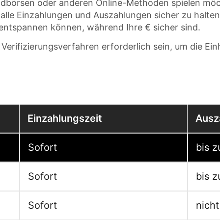
Geldbörsen oder anderen Online-Methoden spielen mö
 alle Einzahlungen und Auszahlungen sicher zu halten
entspannen können, während Ihre € sicher sind.
erifizierungsverfahren erforderlich sein, um die Ein
Einzahlungszeit
Ausz
Sofort
bis 
Sofort
bis z
Sofort
nicht