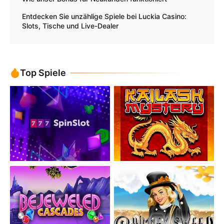
Entdecken Sie unzählige Spiele bei Luckia Casino:
Slots, Tische und Live-Dealer
Machen Sie den Live-Dealer-Bereich noch
spannender
Freispiele, Cashback und Turniere sind Teil
Top Spiele
wöchentlicher Markenaktionen.
Nehmen Sie an wöchentlichen Turnieren teil und
gewinnen Sie.
Werden Sie als VIP Mitglied bei Luckia Casino:
Exklusive Belohnungen freischalten
VIP-Vorteile und Boni
Luckia Casino: Mit Vertrauen spielen
Sicher und lizenziert in Deutschland
Warum Luckia Ihr Spielerlebnis anvertrauen?
Luckia Casino auf Ihrem Handy: Spielen Sie jederzeit