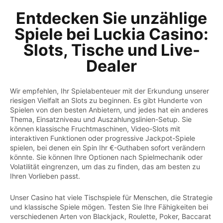
Entdecken Sie unzählige
Spiele bei Luckia Casino:
Slots, Tische und Live-
Dealer
Wir empfehlen, Ihr Spielabenteuer mit der Erkundung unserer
riesigen Vielfalt an Slots zu beginnen. Es gibt Hunderte von
Spielen von den besten Anbietern, und jedes hat ein anderes
Thema, Einsatzniveau und Auszahlungslinien-Setup. Sie
können klassische Fruchtmaschinen, Video-Slots mit
interaktiven Funktionen oder progressive Jackpot-Spiele
spielen, bei denen ein Spin Ihr €-Guthaben sofort verändern
könnte. Sie können Ihre Optionen nach Spielmechanik oder
Volatilität eingrenzen, um das zu finden, das am besten zu
Ihren Vorlieben passt.
Unser Casino hat viele Tischspiele für Menschen, die Strategie
und klassische Spiele mögen. Testen Sie Ihre Fähigkeiten bei
verschiedenen Arten von Blackjack, Roulette, Poker, Baccarat