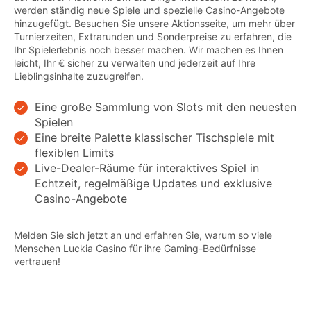
werden ständig neue Spiele und spezielle Casino-Angebote
hinzugefügt. Besuchen Sie unsere Aktionsseite, um mehr über
Turnierzeiten, Extrarunden und Sonderpreise zu erfahren, die
Ihr Spielerlebnis noch besser machen. Wir machen es Ihnen
leicht, Ihr € sicher zu verwalten und jederzeit auf Ihre
Lieblingsinhalte zuzugreifen.
Eine große Sammlung von Slots mit den neuesten
Spielen
Eine breite Palette klassischer Tischspiele mit
flexiblen Limits
Live-Dealer-Räume für interaktives Spiel in
Echtzeit, regelmäßige Updates und exklusive
Casino-Angebote
Melden Sie sich jetzt an und erfahren Sie, warum so viele
Menschen Luckia Casino für ihre Gaming-Bedürfnisse
vertrauen!