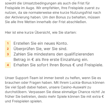
sowohl die Umsatzbedingungen als auch die Frist für
Freispiele im Auge. Wir empfehlen, Ihre Freispiele zuerst zu
nutzen, da sie normalerweise eine kurze Nutzungsfrist nach
der Aktivierung haben. Um den Bonus zu behalten, müssen
Sie alle Ihre Wetten innerhalb der Frist abschließen.
Hier ist eine kurze Übersicht, wie Sie starten:
Erstellen Sie ein neues Konto.
Überprüfen Sie, wer Sie sind.
Zahlen Sie mindestens den qualifizierenden
Betrag in € als Ihre erste Einzahlung ein.
Erhalten Sie sofort Ihren Bonus € und Freispiele.
Unser Support-Team ist immer bereit zu helfen, wenn Sie es
brauchen oder Fragen haben. Mit Ihrem Luckia-Bonus können
Sie viel Spaß dabei haben, unsere Casino-Auswahl zu
durchstöbern. Verpassen Sie diese einmalige Chance nicht! Je
früher Sie beitreten, desto mehr Spiele können Sie mit extra €
und Freispielen spielen.