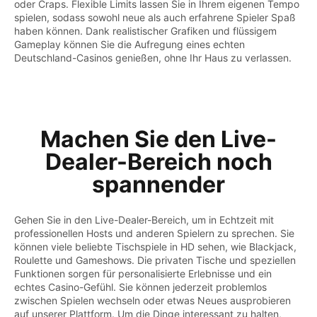
oder Craps. Flexible Limits lassen Sie in Ihrem eigenen Tempo
spielen, sodass sowohl neue als auch erfahrene Spieler Spaß
haben können. Dank realistischer Grafiken und flüssigem
Gameplay können Sie die Aufregung eines echten
Deutschland-Casinos genießen, ohne Ihr Haus zu verlassen.
Machen Sie den Live-
Dealer-Bereich noch
spannender
Gehen Sie in den Live-Dealer-Bereich, um in Echtzeit mit
professionellen Hosts und anderen Spielern zu sprechen. Sie
können viele beliebte Tischspiele in HD sehen, wie Blackjack,
Roulette und Gameshows. Die privaten Tische und speziellen
Funktionen sorgen für personalisierte Erlebnisse und ein
echtes Casino-Gefühl. Sie können jederzeit problemlos
zwischen Spielen wechseln oder etwas Neues ausprobieren
auf unserer Plattform. Um die Dinge interessant zu halten,