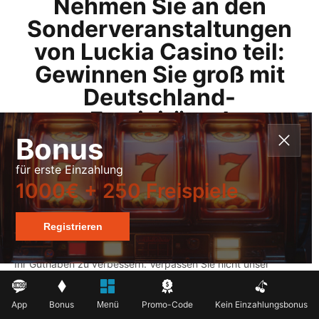
Nehmen Sie an den
Sonderveranstaltungen
von Luckia Casino teil:
Gewinnen Sie groß mit
Deutschland-
Festivitäten!
Bonus
Nehmen Sie an unserer exklusiven Event-Serie teil, die für
für erste Einzahlung
Fans von Deutschland-Traditionen entwickelt wurde. Spielen
Sie thematische Turniere, gewinnen Sie Preise in zeitlich
1000€ + 250 Freispiele
begrenzten Preisverlosungen und haben Sie Spaß bei
Spieleabenden, während Sie um große Preise in €
konkurrieren. Unser Team wählt jedes Event sorgfältig aus
Registrieren
und stellt sicher, dass Sie lustige Herausforderungen finden,
die den lokalen Flavour zeigen und Ihnen die Chance geben,
Ihr Guthaben zu verbessern. Verpassen Sie nicht unser
Hauptturnier! Sichern Sie sich frühzeitig Ihren Platz, um
sicherzustellen, dass Sie eine Chance haben, einer der besten
Spieler zu sein. Wir haben viele einzigartige Events in unserem
App
Bonus
Promo-Code
Kein Einzahlungsbonus
Menü
Kalender, einschließlich Wettbewerben basierend auf den