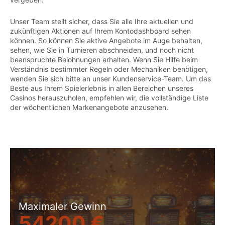
Unser Team stellt sicher, dass Sie alle Ihre aktuellen und
zukünftigen Aktionen auf Ihrem Kontodashboard sehen
können. So können Sie aktive Angebote im Auge behalten,
sehen, wie Sie in Turnieren abschneiden, und noch nicht
beanspruchte Belohnungen erhalten. Wenn Sie Hilfe beim
Verständnis bestimmter Regeln oder Mechaniken benötigen,
wenden Sie sich bitte an unser Kundenservice-Team. Um das
Beste aus Ihrem Spielerlebnis in allen Bereichen unseres
Casinos herauszuholen, empfehlen wir, die vollständige Liste
der wöchentlichen Markenangebote anzusehen.
Maximaler Gewinn
54200 €