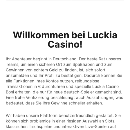
Willkommen bei Luckia
Casino!
Ihr Abenteuer beginnt in Deutschland. Der beste Rat unseres
Teams, um einen sicheren Ort zum Spaßhaben und zum
Gewinnen von echtem Geld zu finden, ist, sich sofort
anzumelden und Ihr Profil zu bestätigen. Dadurch können Sie
alle Funktionen Ihres Kontos nutzen, reibungslose
Transaktionen in € durchführen und spezielle Luckia Casino
Boni erhalten, die nur für neue deutsch-Spieler gemacht sind.
Eine frühe Verifizierung beschleunigt auch Auszahlungen, was
bedeutet, dass Sie Ihre Gewinne schneller erhalten.
Wir haben unsere Plattform benutzerfreundlich gestaltet. Sie
können sich problemlos in einer riesigen Auswahl an Slots,
klassischen Tischspielen und interaktiven Live-Spielen auf