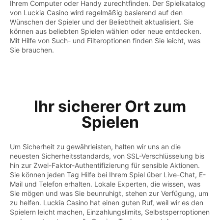
Ihrem Computer oder Handy zurechtfinden. Der Spielkatalog
von Luckia Casino wird regelmäßig basierend auf den
Wünschen der Spieler und der Beliebtheit aktualisiert. Sie
können aus beliebten Spielen wählen oder neue entdecken.
Mit Hilfe von Such- und Filteroptionen finden Sie leicht, was
Sie brauchen.
Ihr sicherer Ort zum
Spielen
Um Sicherheit zu gewährleisten, halten wir uns an die
neuesten Sicherheitsstandards, von SSL-Verschlüsselung bis
hin zur Zwei-Faktor-Authentifizierung für sensible Aktionen.
Sie können jeden Tag Hilfe bei Ihrem Spiel über Live-Chat, E-
Mail und Telefon erhalten. Lokale Experten, die wissen, was
Sie mögen und was Sie beunruhigt, stehen zur Verfügung, um
zu helfen. Luckia Casino hat einen guten Ruf, weil wir es den
Spielern leicht machen, Einzahlungslimits, Selbstsperroptionen