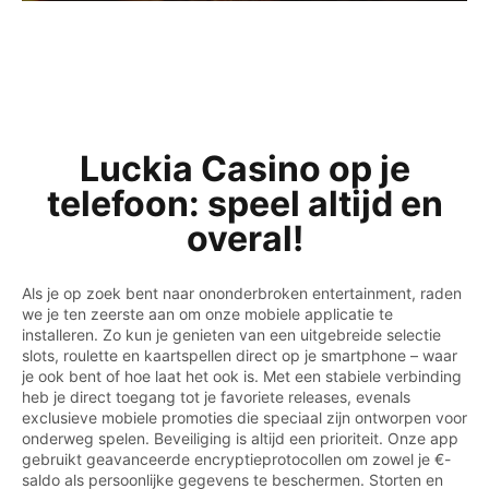
Luckia Casino op je
telefoon: speel altijd en
overal!
Als je op zoek bent naar ononderbroken entertainment, raden
we je ten zeerste aan om onze mobiele applicatie te
installeren. Zo kun je genieten van een uitgebreide selectie
slots, roulette en kaartspellen direct op je smartphone – waar
je ook bent of hoe laat het ook is. Met een stabiele verbinding
heb je direct toegang tot je favoriete releases, evenals
exclusieve mobiele promoties die speciaal zijn ontworpen voor
onderweg spelen. Beveiliging is altijd een prioriteit. Onze app
gebruikt geavanceerde encryptieprotocollen om zowel je €-
saldo als persoonlijke gegevens te beschermen. Storten en