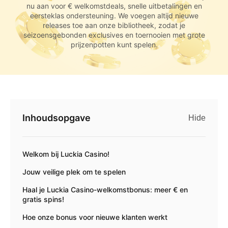
nu aan voor € welkomstdeals, snelle uitbetalingen en
eersteklas ondersteuning. We voegen altijd nieuwe
releases toe aan onze bibliotheek, zodat je
seizoensgebonden exclusives en toernooien met grote
prijzenpotten kunt spelen.
Inhoudsopgave
Hide
Welkom bij Luckia Casino!
Jouw veilige plek om te spelen
Haal je Luckia Casino-welkomstbonus: meer € en
gratis spins!
Hoe onze bonus voor nieuwe klanten werkt