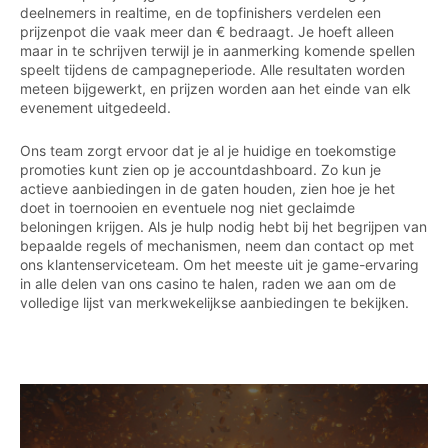
deelnemers in realtime, en de topfinishers verdelen een
prijzenpot die vaak meer dan € bedraagt. Je hoeft alleen
maar in te schrijven terwijl je in aanmerking komende spellen
speelt tijdens de campagneperiode. Alle resultaten worden
meteen bijgewerkt, en prijzen worden aan het einde van elk
evenement uitgedeeld.
Ons team zorgt ervoor dat je al je huidige en toekomstige
promoties kunt zien op je accountdashboard. Zo kun je
actieve aanbiedingen in de gaten houden, zien hoe je het
doet in toernooien en eventuele nog niet geclaimde
beloningen krijgen. Als je hulp nodig hebt bij het begrijpen van
bepaalde regels of mechanismen, neem dan contact op met
ons klantenserviceteam. Om het meeste uit je game-ervaring
in alle delen van ons casino te halen, raden we aan om de
volledige lijst van merkwekelijkse aanbiedingen te bekijken.