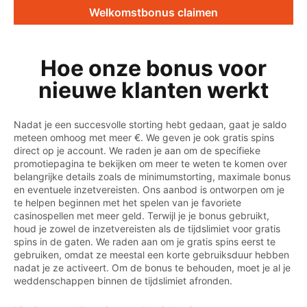
Welkomstbonus claimen
Hoe onze bonus voor
nieuwe klanten werkt
Nadat je een succesvolle storting hebt gedaan, gaat je saldo
meteen omhoog met meer €. We geven je ook gratis spins
direct op je account. We raden je aan om de specifieke
promotiepagina te bekijken om meer te weten te komen over
belangrijke details zoals de minimumstorting, maximale bonus
en eventuele inzetvereisten. Ons aanbod is ontworpen om je
te helpen beginnen met het spelen van je favoriete
casinospellen met meer geld. Terwijl je je bonus gebruikt,
houd je zowel de inzetvereisten als de tijdslimiet voor gratis
spins in de gaten. We raden aan om je gratis spins eerst te
gebruiken, omdat ze meestal een korte gebruiksduur hebben
nadat je ze activeert. Om de bonus te behouden, moet je al je
weddenschappen binnen de tijdslimiet afronden.