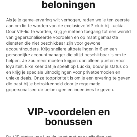
beloningen
Als je je game-ervaring wilt verhogen, raden we je ten zeerste
aan om lid te worden van de exclusieve VIP-club bij Luckia.
Door VIP-lid te worden, krijg je meteen toegang tot een wereld
van gepersonaliseerde voordelen en op maat gemaakte
diensten die niet beschikbaar zijn voor gewone
accounthouders. Krijg snellere uitbetalingen in € en een
persoonlijke accountmanager die altijd beschikbaar is om te
helpen. Je zou meer moeten krijgen dan alleen punten voor
loyaliteit. Elke keer dat je speelt op Luckia, bouw je status op
en krijg je speciale uitnodigingen voor privétoernooien en
unieke deals. Onze topprioriteit is om je een ervaring te geven
die past bij je betrokkenheid door je regelmatig
gepersonaliseerde beloningen en incentives te geven.
VIP-voordelen en
bonussen
De VIP-status van Luckia komt met een volledige set