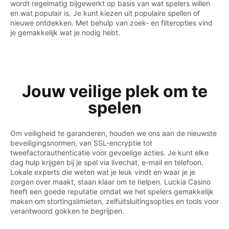
wordt regelmatig bijgewerkt op basis van wat spelers willen
en wat populair is. Je kunt kiezen uit populaire spellen of
nieuwe ontdekken. Met behulp van zoek- en filteropties vind
je gemakkelijk wat je nodig hebt.
Jouw veilige plek om te
spelen
Om veiligheid te garanderen, houden we ons aan de nieuwste
beveiligingsnormen, van SSL-encryptie tot
tweefactorauthenticatie voor gevoelige acties. Je kunt elke
dag hulp krijgen bij je spel via livechat, e-mail en telefoon.
Lokale experts die weten wat je leuk vindt en waar je je
zorgen over maakt, staan klaar om te helpen. Luckia Casino
heeft een goede reputatie omdat we het spelers gemakkelijk
maken om stortingslimieten, zelfuitsluitingsopties en tools voor
verantwoord gokken te begrijpen.