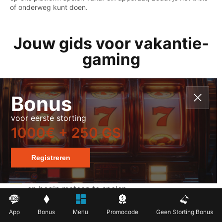
of onderweg kunt doen.
Jouw gids voor vakantie-
gaming
We raden je aan om de regels voor elk evenement te
controleren, omdat de formaten, prijzenpotten en tijden
Bonus
waarop je kunt deelnemen kunnen veranderen afhankelijk van
het seizoen. Zo werkt het:
voor eerste storting
1000€ + 250 GS
Kies je favoriete vakantie-evenement uit het
speciale tabblad.
Lees de volledige regels en spellen die in
Registreren
aanmerking komen voor elke ronde.
Kies hoeveel je wilt inleggen, vanaf slechts 10 €,
en begin meteen te spelen.
App
Bonus
Promocode
Geen Storting Bonus
Menu
Onafhankelijke auditors houden elk activiteit in de gaten om