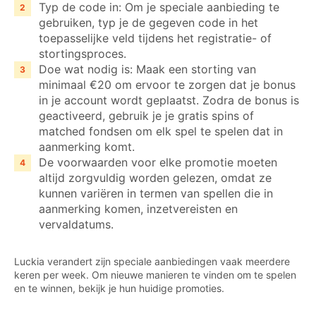
Typ de code in: Om je speciale aanbieding te
gebruiken, typ je de gegeven code in het
toepasselijke veld tijdens het registratie- of
stortingsproces.
Doe wat nodig is: Maak een storting van
minimaal €20 om ervoor te zorgen dat je bonus
in je account wordt geplaatst. Zodra de bonus is
geactiveerd, gebruik je je gratis spins of
matched fondsen om elk spel te spelen dat in
aanmerking komt.
De voorwaarden voor elke promotie moeten
altijd zorgvuldig worden gelezen, omdat ze
kunnen variëren in termen van spellen die in
aanmerking komen, inzetvereisten en
vervaldatums.
Luckia verandert zijn speciale aanbiedingen vaak meerdere
keren per week. Om nieuwe manieren te vinden om te spelen
en te winnen, bekijk je hun huidige promoties.