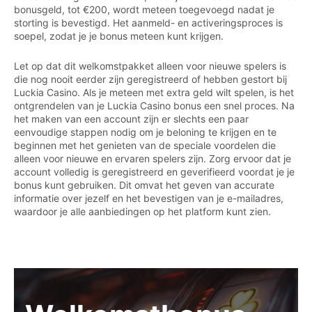
bonusgeld, tot €200, wordt meteen toegevoegd nadat je
storting is bevestigd. Het aanmeld- en activeringsproces is
soepel, zodat je je bonus meteen kunt krijgen.
Let op dat dit welkomstpakket alleen voor nieuwe spelers is
die nog nooit eerder zijn geregistreerd of hebben gestort bij
Luckia Casino. Als je meteen met extra geld wilt spelen, is het
ontgrendelen van je Luckia Casino bonus een snel proces. Na
het maken van een account zijn er slechts een paar
eenvoudige stappen nodig om je beloning te krijgen en te
beginnen met het genieten van de speciale voordelen die
alleen voor nieuwe en ervaren spelers zijn. Zorg ervoor dat je
account volledig is geregistreerd en geverifieerd voordat je je
bonus kunt gebruiken. Dit omvat het geven van accurate
informatie over jezelf en het bevestigen van je e-mailadres,
waardoor je alle aanbiedingen op het platform kunt zien.