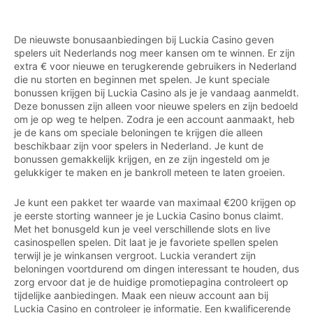
De nieuwste bonusaanbiedingen bij Luckia Casino geven
spelers uit Nederlands nog meer kansen om te winnen. Er zijn
extra € voor nieuwe en terugkerende gebruikers in Nederland
die nu storten en beginnen met spelen. Je kunt speciale
bonussen krijgen bij Luckia Casino als je je vandaag aanmeldt.
Deze bonussen zijn alleen voor nieuwe spelers en zijn bedoeld
om je op weg te helpen. Zodra je een account aanmaakt, heb
je de kans om speciale beloningen te krijgen die alleen
beschikbaar zijn voor spelers in Nederland. Je kunt de
bonussen gemakkelijk krijgen, en ze zijn ingesteld om je
gelukkiger te maken en je bankroll meteen te laten groeien.
Je kunt een pakket ter waarde van maximaal €200 krijgen op
je eerste storting wanneer je je Luckia Casino bonus claimt.
Met het bonusgeld kun je veel verschillende slots en live
casinospellen spelen. Dit laat je je favoriete spellen spelen
terwijl je je winkansen vergroot. Luckia verandert zijn
beloningen voortdurend om dingen interessant te houden, dus
zorg ervoor dat je de huidige promotiepagina controleert op
tijdelijke aanbiedingen. Maak een nieuw account aan bij
Luckia Casino en controleer je informatie. Een kwalificerende