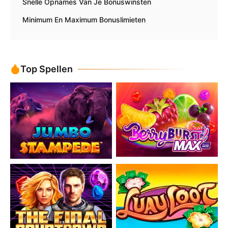
Snelle Opnames Van Je Bonuswinsten
Minimum En Maximum Bonuslimieten
Om Exclusieve Luckia Codes Te Krijgen
Luckia Mobiele Casino Bonussen
Top Spellen
Gids Voor Luckia Casino Bonussen
Belangrijke Regels
Faq