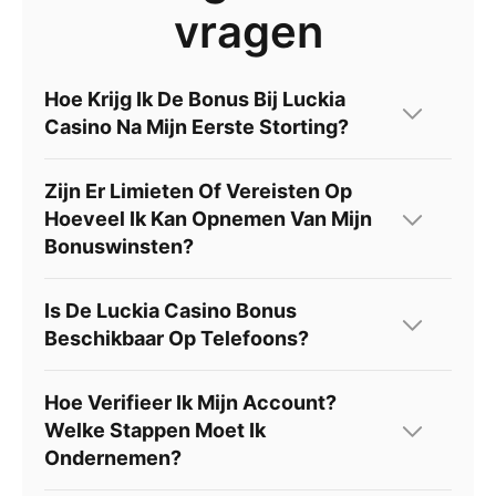
vragen
Hoe Krijg Ik De Bonus Bij Luckia
Casino Na Mijn Eerste Storting?
Zijn Er Limieten Of Vereisten Op
Hoeveel Ik Kan Opnemen Van Mijn
Bonuswinsten?
Is De Luckia Casino Bonus
Beschikbaar Op Telefoons?
Hoe Verifieer Ik Mijn Account?
Welke Stappen Moet Ik
Ondernemen?