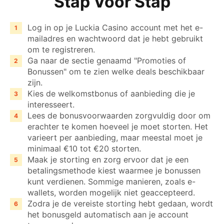
Stap Voor Stap
Log in op je Luckia Casino account met het e-
mailadres en wachtwoord dat je hebt gebruikt
om te registreren.
Ga naar de sectie genaamd "Promoties of
Bonussen" om te zien welke deals beschikbaar
zijn.
Kies de welkomstbonus of aanbieding die je
interesseert.
Lees de bonusvoorwaarden zorgvuldig door om
erachter te komen hoeveel je moet storten. Het
varieert per aanbieding, maar meestal moet je
minimaal €10 tot €20 storten.
Maak je storting en zorg ervoor dat je een
betalingsmethode kiest waarmee je bonussen
kunt verdienen. Sommige manieren, zoals e-
wallets, worden mogelijk niet geaccepteerd.
Zodra je de vereiste storting hebt gedaan, wordt
het bonusgeld automatisch aan je account