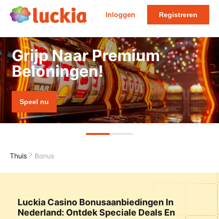
Inloggen
Registreren
Grijp Naar Premium
Beloningen!
Speel nu
Thuis
Bonus
Luckia Casino Bonusaanbiedingen In
Nederland: Ontdek Speciale Deals En