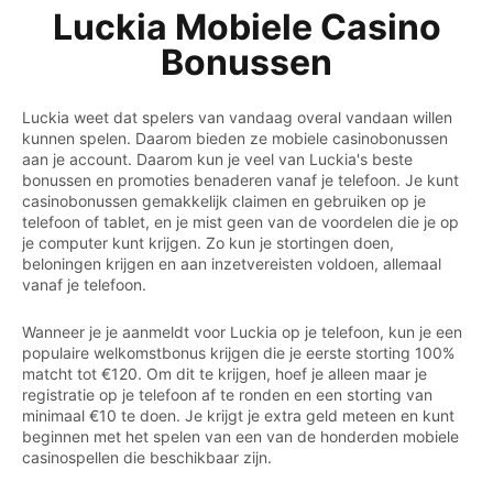
Luckia Mobiele Casino
Bonussen
Luckia weet dat spelers van vandaag overal vandaan willen
kunnen spelen. Daarom bieden ze mobiele casinobonussen
aan je account. Daarom kun je veel van Luckia's beste
bonussen en promoties benaderen vanaf je telefoon. Je kunt
casinobonussen gemakkelijk claimen en gebruiken op je
telefoon of tablet, en je mist geen van de voordelen die je op
je computer kunt krijgen. Zo kun je stortingen doen,
beloningen krijgen en aan inzetvereisten voldoen, allemaal
vanaf je telefoon.
Wanneer je je aanmeldt voor Luckia op je telefoon, kun je een
populaire welkomstbonus krijgen die je eerste storting 100%
matcht tot €120. Om dit te krijgen, hoef je alleen maar je
registratie op je telefoon af te ronden en een storting van
minimaal €10 te doen. Je krijgt je extra geld meteen en kunt
beginnen met het spelen van een van de honderden mobiele
casinospellen die beschikbaar zijn.