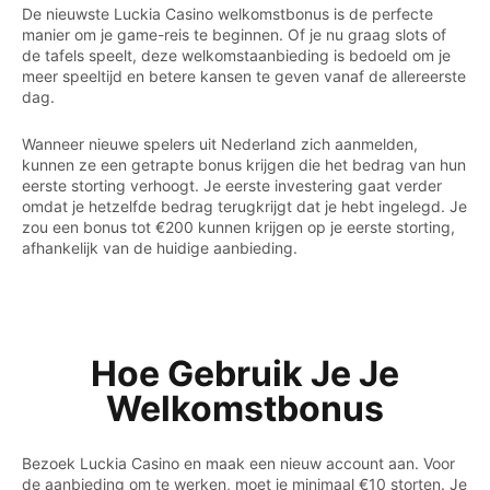
De nieuwste Luckia Casino welkomstbonus is de perfecte
manier om je game-reis te beginnen. Of je nu graag slots of
de tafels speelt, deze welkomstaanbieding is bedoeld om je
meer speeltijd en betere kansen te geven vanaf de allereerste
dag.
Wanneer nieuwe spelers uit Nederland zich aanmelden,
kunnen ze een getrapte bonus krijgen die het bedrag van hun
eerste storting verhoogt. Je eerste investering gaat verder
omdat je hetzelfde bedrag terugkrijgt dat je hebt ingelegd. Je
zou een bonus tot €200 kunnen krijgen op je eerste storting,
afhankelijk van de huidige aanbieding.
Hoe Gebruik Je Je
Welkomstbonus
Bezoek Luckia Casino en maak een nieuw account aan. Voor
de aanbieding om te werken, moet je minimaal €10 storten. Je