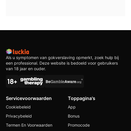
Als u symptomen van gokverslaving opmerkt, zoek hulp bij
een professional. Deze website is bedoeld voor gebruikers
van 18 jaar en ouder.
Servicevoorwaarden
Toppagina's
Cookiebeleid
App
Privacybeleid
Bonus
Termen En Voorwaarden
Promocode