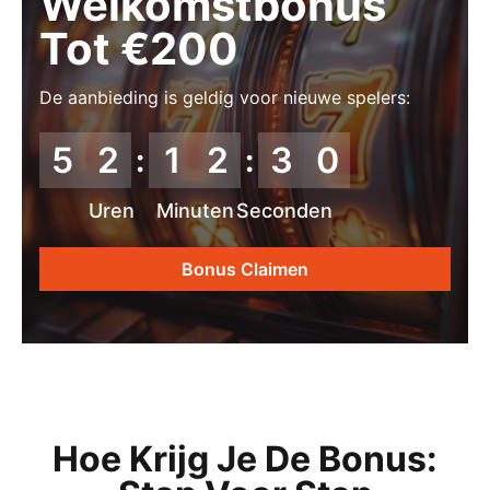
Welkomstbonus
Tot €200
De aanbieding is geldig voor nieuwe spelers:
5
2
1
2
2
9
:
:
Uren
Minuten
Seconden
Bonus Claimen
Hoe Krijg Je De Bonus: