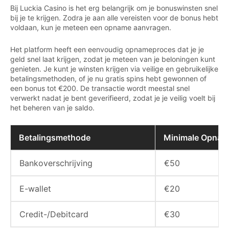
Bij Luckia Casino is het erg belangrijk om je bonuswinsten snel
bij je te krijgen. Zodra je aan alle vereisten voor de bonus hebt
voldaan, kun je meteen een opname aanvragen.
Het platform heeft een eenvoudig opnameproces dat je je
geld snel laat krijgen, zodat je meteen van je beloningen kunt
genieten. Je kunt je winsten krijgen via veilige en gebruikelijke
betalingsmethoden, of je nu gratis spins hebt gewonnen of
een bonus tot €200. De transactie wordt meestal snel
verwerkt nadat je bent geverifieerd, zodat je je veilig voelt bij
het beheren van je saldo.
Betalingsmethode
Minimale Opnam
Bankoverschrijving
€50
E-wallet
€20
Credit-/Debitcard
€30