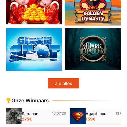
Zie alles
Onze Winnaars
Saruman
13:07:28
Agapi-mou
13:07:
275€
159€