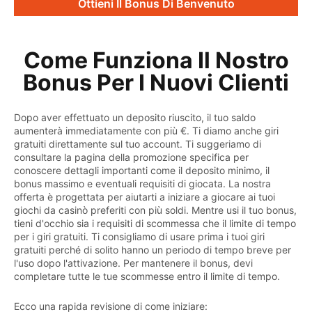
Ottieni Il Bonus Di Benvenuto
Come Funziona Il Nostro
Bonus Per I Nuovi Clienti
Dopo aver effettuato un deposito riuscito, il tuo saldo
aumenterà immediatamente con più €. Ti diamo anche giri
gratuiti direttamente sul tuo account. Ti suggeriamo di
consultare la pagina della promozione specifica per
conoscere dettagli importanti come il deposito minimo, il
bonus massimo e eventuali requisiti di giocata. La nostra
offerta è progettata per aiutarti a iniziare a giocare ai tuoi
giochi da casinò preferiti con più soldi. Mentre usi il tuo bonus,
tieni d'occhio sia i requisiti di scommessa che il limite di tempo
per i giri gratuiti. Ti consigliamo di usare prima i tuoi giri
gratuiti perché di solito hanno un periodo di tempo breve per
l'uso dopo l'attivazione. Per mantenere il bonus, devi
completare tutte le tue scommesse entro il limite di tempo.
Ecco una rapida revisione di come iniziare: