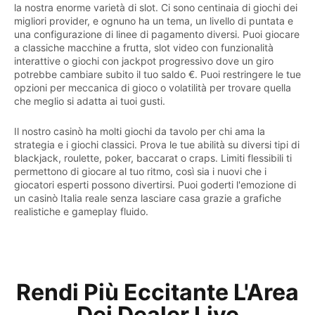
la nostra enorme varietà di slot. Ci sono centinaia di giochi dei
migliori provider, e ognuno ha un tema, un livello di puntata e
una configurazione di linee di pagamento diversi. Puoi giocare
a classiche macchine a frutta, slot video con funzionalità
interattive o giochi con jackpot progressivo dove un giro
potrebbe cambiare subito il tuo saldo €. Puoi restringere le tue
opzioni per meccanica di gioco o volatilità per trovare quella
che meglio si adatta ai tuoi gusti.
Il nostro casinò ha molti giochi da tavolo per chi ama la
strategia e i giochi classici. Prova le tue abilità su diversi tipi di
blackjack, roulette, poker, baccarat o craps. Limiti flessibili ti
permettono di giocare al tuo ritmo, così sia i nuovi che i
giocatori esperti possono divertirsi. Puoi goderti l'emozione di
un casinò Italia reale senza lasciare casa grazie a grafiche
realistiche e gameplay fluido.
Rendi Più Eccitante L'Area
Dei Dealer Live