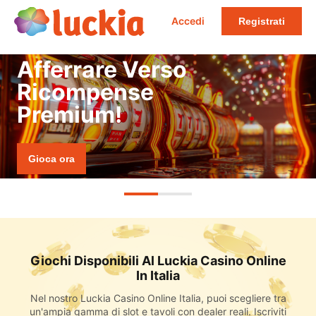
Accedi
Registrati
Afferrare Verso
Ricompense
Premium!
Gioca ora
Giochi Disponibili Al Luckia Casino Online
In Italia
Nel nostro Luckia Casino Online Italia, puoi scegliere tra
un'ampia gamma di slot e tavoli con dealer reali. Iscriviti