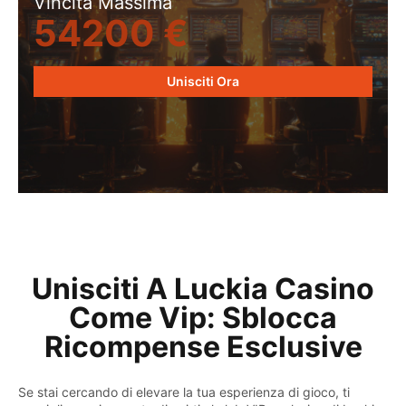
Vincita Massima
54200 €
Unisciti Ora
Unisciti A Luckia Casino
Come Vip: Sblocca
Ricompense Esclusive
Se stai cercando di elevare la tua esperienza di gioco, ti