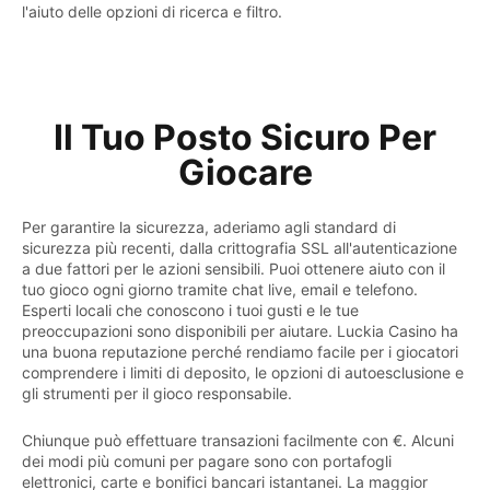
l'aiuto delle opzioni di ricerca e filtro.
Il Tuo Posto Sicuro Per
Giocare
Per garantire la sicurezza, aderiamo agli standard di
sicurezza più recenti, dalla crittografia SSL all'autenticazione
a due fattori per le azioni sensibili. Puoi ottenere aiuto con il
tuo gioco ogni giorno tramite chat live, email e telefono.
Esperti locali che conoscono i tuoi gusti e le tue
preoccupazioni sono disponibili per aiutare. Luckia Casino ha
una buona reputazione perché rendiamo facile per i giocatori
comprendere i limiti di deposito, le opzioni di autoesclusione e
gli strumenti per il gioco responsabile.
Chiunque può effettuare transazioni facilmente con €. Alcuni
dei modi più comuni per pagare sono con portafogli
elettronici, carte e bonifici bancari istantanei. La maggior