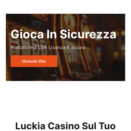
Gioca In Sicurezza
Piattaforma Con Licenza E Sicura
Unisciti Ora
Luckia Casino Sul Tuo