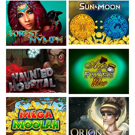
Unisciti Agli Eventi Speciali Di Luckia Casino: Vinci
Alla Grande Con Le Festività (_sc0_!
La Tua Guida Al Gioco Festivo
Unisciti Ai Vincitori Di Luckia Casino: I Giocatori In
Italia Stanno Guadagnando!
Come Aumentare Le Tue Probabilità Di Successo
Iscriviti A Luckia Casino: Istruzioni In Passi
Consigli Principali Per Un Avvio Senza Intoppi