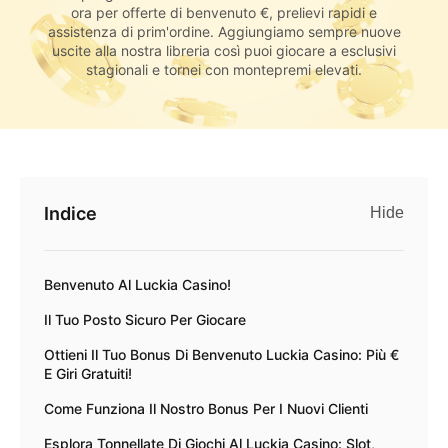
ora per offerte di benvenuto €, prelievi rapidi e
assistenza di prim'ordine. Aggiungiamo sempre nuove
uscite alla nostra libreria così puoi giocare a esclusivi
stagionali e tornei con montepremi elevati.
Indice
Hide
Benvenuto Al Luckia Casino!
Il Tuo Posto Sicuro Per Giocare
Ottieni Il Tuo Bonus Di Benvenuto Luckia Casino: Più €
E Giri Gratuiti!
Come Funziona Il Nostro Bonus Per I Nuovi Clienti
Esplora Tonnellate Di Giochi Al Luckia Casino: Slot,