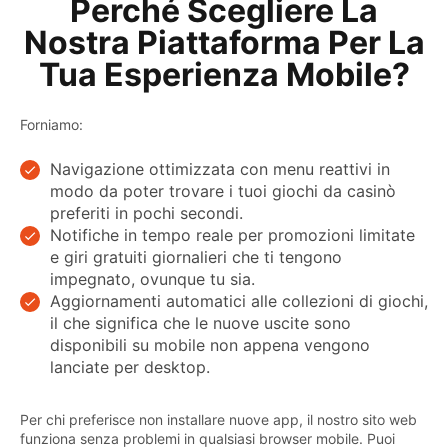
Perché Scegliere La
Nostra Piattaforma Per La
Tua Esperienza Mobile?
Forniamo:
Navigazione ottimizzata con menu reattivi in
modo da poter trovare i tuoi giochi da casinò
preferiti in pochi secondi.
Notifiche in tempo reale per promozioni limitate
e giri gratuiti giornalieri che ti tengono
impegnato, ovunque tu sia.
Aggiornamenti automatici alle collezioni di giochi,
il che significa che le nuove uscite sono
disponibili su mobile non appena vengono
lanciate per desktop.
Per chi preferisce non installare nuove app, il nostro sito web
funziona senza problemi in qualsiasi browser mobile. Puoi