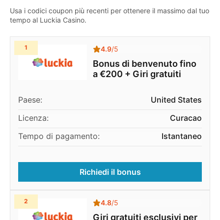
Usa i codici coupon più recenti per ottenere il massimo dal tuo
tempo al Luckia Casino.
1
4.9
/5
Bonus di benvenuto fino
a €200 + Giri gratuiti
Paese:
United States
Licenza:
Curacao
Tempo di pagamento:
Istantaneo
Richiedi il bonus
2
4.8
/5
Giri gratuiti esclusivi per