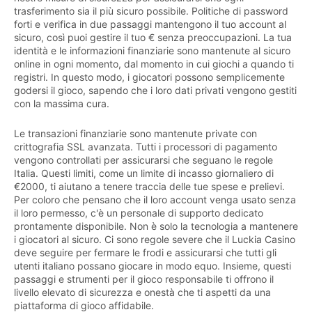
trasferimento sia il più sicuro possibile. Politiche di password
forti e verifica in due passaggi mantengono il tuo account al
sicuro, così puoi gestire il tuo € senza preoccupazioni. La tua
identità e le informazioni finanziarie sono mantenute al sicuro
online in ogni momento, dal momento in cui giochi a quando ti
registri. In questo modo, i giocatori possono semplicemente
godersi il gioco, sapendo che i loro dati privati vengono gestiti
con la massima cura.
Le transazioni finanziarie sono mantenute private con
crittografia SSL avanzata. Tutti i processori di pagamento
vengono controllati per assicurarsi che seguano le regole
Italia. Questi limiti, come un limite di incasso giornaliero di
€2000, ti aiutano a tenere traccia delle tue spese e prelievi.
Per coloro che pensano che il loro account venga usato senza
il loro permesso, c'è un personale di supporto dedicato
prontamente disponibile. Non è solo la tecnologia a mantenere
i giocatori al sicuro. Ci sono regole severe che il Luckia Casino
deve seguire per fermare le frodi e assicurarsi che tutti gli
utenti italiano possano giocare in modo equo. Insieme, questi
passaggi e strumenti per il gioco responsabile ti offrono il
livello elevato di sicurezza e onestà che ti aspetti da una
piattaforma di gioco affidabile.