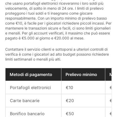
che usano portafogli elettronici riceveranno i loro soldi più
velocemente, di solito in meno di 24 ore. I limiti di prelievo
proteggono i tuoi soldi e ti insegnano come giocare
responsabilmente. Con un importo minimo di prelievo basso
come €10, è facile per i giocatori richiedere piccoli incassi. Per
mantenere le transazioni sicure e facili, ci sono limiti giornalieri
e mensili. Per gli account verificati, il massimo che può essere
pagato è €5.000 al giorno e €20.000 al mese.
Contattare il servizio clienti e sottoporsi a ulteriori controlli di
verifica è come i giocatori ad alto budget possono richiedere
limiti settimanali o mensili più alti.
Metodi di pagamento
Prelievo minimo
Mas
Portafogli elettronici
€10
€5.
Carte bancarie
€20
€3.
Bonifico bancario
€50
€5.