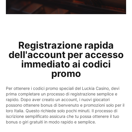
Registrazione rapida
dell'account per accesso
immediato ai codici
promo
Per ottenere i codici promo speciali del Luckia Casino, devi
prima completare un processo di registrazione semplice e
rapido. Dopo aver creato un account, i nuovi giocatori
possono ottenere bonus di benvenuto e promozioni solo per il
loro Italia. Questo richiede solo pochi minuti. Il processo di
iscrizione semplificato assicura che tu possa ottenere il tuo
bonus o giri gratuiti in modo rapido e semplice.