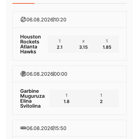
06.08.2026
10:20
Houston
1
x
1
Rockets
Atlanta
2.1
3.15
1.85
Hawks
06.08.2026
00:00
Garbine
1
1
Muguruza
Elina
1.8
2
Svitolina
06.08.2026
15:50