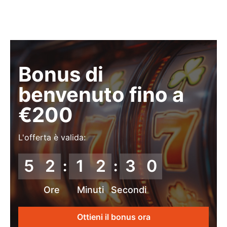
Bonus di
benvenuto fino a
€200
L'offerta è valida:
5
2
1
2
2
9
:
:
Ore
Minuti
Secondi
Ottieni il bonus ora