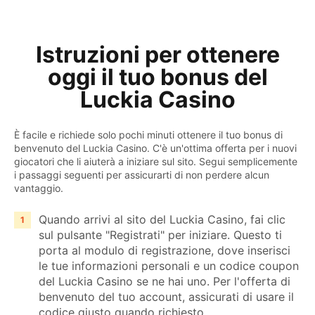
Istruzioni per ottenere
oggi il tuo bonus del
Luckia Casino
È facile e richiede solo pochi minuti ottenere il tuo bonus di
benvenuto del Luckia Casino. C'è un'ottima offerta per i nuovi
giocatori che li aiuterà a iniziare sul sito. Segui semplicemente
i passaggi seguenti per assicurarti di non perdere alcun
vantaggio.
Quando arrivi al sito del Luckia Casino, fai clic
sul pulsante "Registrati" per iniziare. Questo ti
porta al modulo di registrazione, dove inserisci
le tue informazioni personali e un codice coupon
del Luckia Casino se ne hai uno. Per l'offerta di
benvenuto del tuo account, assicurati di usare il
codice giusto quando richiesto.