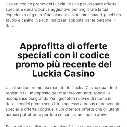
Usa un codice promo del Luckia Casino per ottenere offerte
speciali e denaro bonus aggiuntivo per migliorare la tua
esperienza di gioco. Puoi giocare a slot emozionanti, giochi da
tavolo e casinò live tutti realizzati apposta per le persone in
Italia.
Approfitta di offerte
speciali con il codice
promo più recente del
Luckia Casino
Usa il codice promo più recente del Luckia Casino quando ti
registri o fai un deposito per ottenere vantaggi speciali e
ricompense più grandi. Per i giocatori nuovi e di ritorno in
Italia, i codici promo sono il tuo accesso a bonus di benvenuto
speciali e offerte continue. Puoi ottenere offerte che gli utenti
normali potrebbero perdere se non usi un codice attivo.
Sei pronto a migliorare il tuo gioco? Usa un codice coupon per