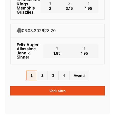
1
x
1
Kings
Memphis
2
3.15
1.95
Grizzlies
06.08.2026
23:20
Felix Auger-
1
1
Aliassime
Jannik
1.85
1.95
Sinner
1
2
3
4
Avanti
Vedi altro