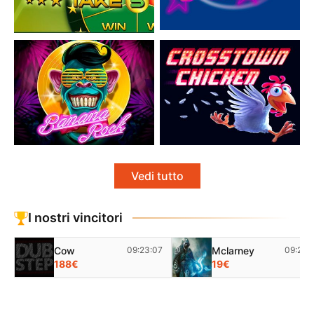
Vedi tutto
I nostri vincitori
Cow
09:23:07
Mclarney
09:23:
188€
19€