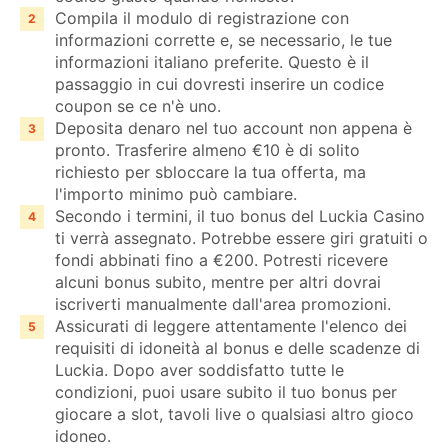
Compila il modulo di registrazione con
informazioni corrette e, se necessario, le tue
informazioni italiano preferite. Questo è il
passaggio in cui dovresti inserire un codice
coupon se ce n'è uno.
Deposita denaro nel tuo account non appena è
pronto. Trasferire almeno €10 è di solito
richiesto per sbloccare la tua offerta, ma
l'importo minimo può cambiare.
Secondo i termini, il tuo bonus del Luckia Casino
ti verrà assegnato. Potrebbe essere giri gratuiti o
fondi abbinati fino a €200. Potresti ricevere
alcuni bonus subito, mentre per altri dovrai
iscriverti manualmente dall'area promozioni.
Assicurati di leggere attentamente l'elenco dei
requisiti di idoneità al bonus e delle scadenze di
Luckia. Dopo aver soddisfatto tutte le
condizioni, puoi usare subito il tuo bonus per
giocare a slot, tavoli live o qualsiasi altro gioco
idoneo.