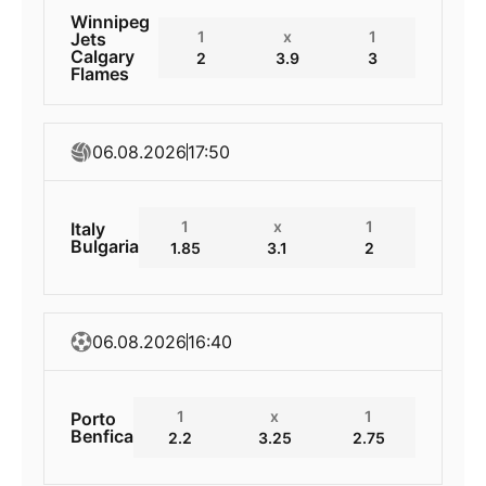
Winnipeg
1
x
1
Jets
Calgary
2
3.9
3
Flames
06.08.2026
17:50
1
x
1
Italy
Bulgaria
1.85
3.1
2
06.08.2026
16:40
1
x
1
Porto
Benfica
2.2
3.25
2.75