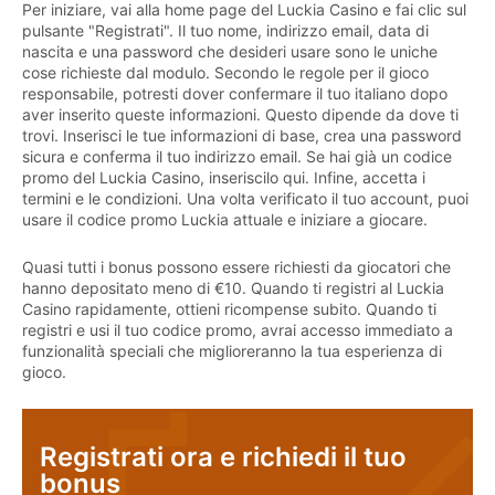
Per iniziare, vai alla home page del Luckia Casino e fai clic sul
pulsante "Registrati". Il tuo nome, indirizzo email, data di
nascita e una password che desideri usare sono le uniche
cose richieste dal modulo. Secondo le regole per il gioco
responsabile, potresti dover confermare il tuo italiano dopo
aver inserito queste informazioni. Questo dipende da dove ti
trovi. Inserisci le tue informazioni di base, crea una password
sicura e conferma il tuo indirizzo email. Se hai già un codice
promo del Luckia Casino, inseriscilo qui. Infine, accetta i
termini e le condizioni. Una volta verificato il tuo account, puoi
usare il codice promo Luckia attuale e iniziare a giocare.
Quasi tutti i bonus possono essere richiesti da giocatori che
hanno depositato meno di €10. Quando ti registri al Luckia
Casino rapidamente, ottieni ricompense subito. Quando ti
registri e usi il tuo codice promo, avrai accesso immediato a
funzionalità speciali che miglioreranno la tua esperienza di
gioco.
Registrati ora e richiedi il tuo
bonus