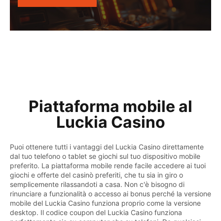
Piattaforma mobile al
Luckia Casino
Puoi ottenere tutti i vantaggi del Luckia Casino direttamente
dal tuo telefono o tablet se giochi sul tuo dispositivo mobile
preferito. La piattaforma mobile rende facile accedere ai tuoi
giochi e offerte del casinò preferiti, che tu sia in giro o
semplicemente rilassandoti a casa. Non c'è bisogno di
rinunciare a funzionalità o accesso ai bonus perché la versione
mobile del Luckia Casino funziona proprio come la versione
desktop. Il codice coupon del Luckia Casino funziona