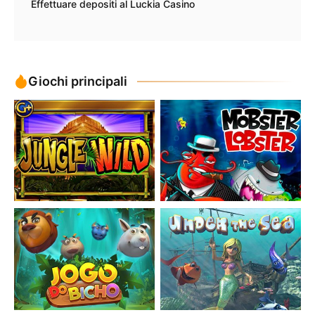
Effettuare depositi al Luckia Casino
Prelievi rapidi e limiti di pagamento al Luckia Casino
Piattaforma mobile al Luckia Casino
Come ottenere bonus mobili
Giochi principali
Transazioni sicure e protezione dei giocatori
Codice offerta per Luckia Casino
Tariffe