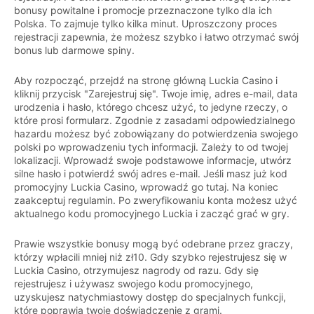
bonusy powitalne i promocje przeznaczone tylko dla ich
Polska. To zajmuje tylko kilka minut. Uproszczony proces
rejestracji zapewnia, że możesz szybko i łatwo otrzymać swój
bonus lub darmowe spiny.
Aby rozpocząć, przejdź na stronę główną Luckia Casino i
kliknij przycisk "Zarejestruj się". Twoje imię, adres e-mail, data
urodzenia i hasło, którego chcesz użyć, to jedyne rzeczy, o
które prosi formularz. Zgodnie z zasadami odpowiedzialnego
hazardu możesz być zobowiązany do potwierdzenia swojego
polski po wprowadzeniu tych informacji. Zależy to od twojej
lokalizacji. Wprowadź swoje podstawowe informacje, utwórz
silne hasło i potwierdź swój adres e-mail. Jeśli masz już kod
promocyjny Luckia Casino, wprowadź go tutaj. Na koniec
zaakceptuj regulamin. Po zweryfikowaniu konta możesz użyć
aktualnego kodu promocyjnego Luckia i zacząć grać w gry.
Prawie wszystkie bonusy mogą być odebrane przez graczy,
którzy wpłacili mniej niż zł10. Gdy szybko rejestrujesz się w
Luckia Casino, otrzymujesz nagrody od razu. Gdy się
rejestrujesz i używasz swojego kodu promocyjnego,
uzyskujesz natychmiastowy dostęp do specjalnych funkcji,
które poprawią twoje doświadczenie z grami.