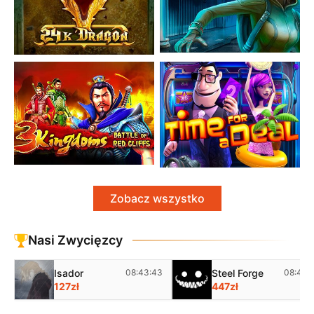
Zobacz wszystko
Nasi Zwycięzcy
Isador
08:43:43
Steel Forge
08:43:
127zł
447zł