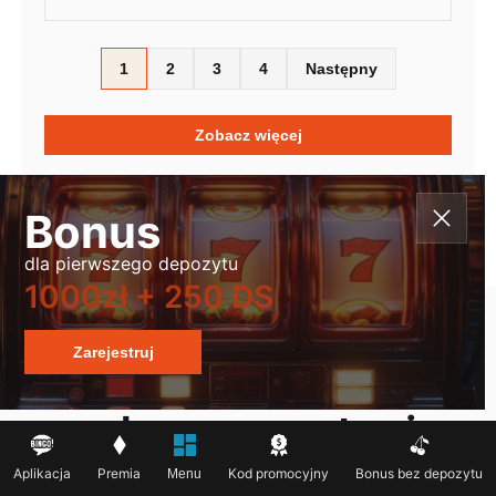
1
2
3
4
Następny
Zobacz więcej
Bonus
dla pierwszego depozytu
1000zł + 250 DS
Zarejestruj
Najczęściej
zadawane pytania
Aplikacja
Premia
Kod promocyjny
Bonus bez depozytu
Menu