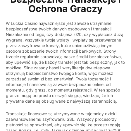
Ochrona Graczy
W Luckia Casino najważniejsze jest zawsze utrzymanie
bezpieczeństwa twoich danych osobowych i transakcji.
Niezależnie od tego, czy dodajesz zł20, czy wypłacasz dużą
wygraną, wszystkie twoje wpłaty i wypłaty są przetwarzane
przez zaszyfrowane kanały, które uniemożliwiają innym
osobom zobaczenie twoich informacji bankowych. Strony
trzecie regularnie sprawdzają nasze środki bezpieczeństwa,
aby upewnić się, że każdy transfer jest tak bezpieczny, jak to
możliwe. Silne zasady haseł i weryfikacja dwuetapowa
utrzymują bezpieczeństwo twojego konta, więc możesz
zarządzać swoim zł bez zmartwień. Twoja tożsamość i
informacje finansowe są zawsze bezpieczne online, od
momentu, gdy grasz, do momentu rejestracji. W ten sposób
gracze mogą po prostu cieszyć się grą, wiedząc, że ich
prywatne dane są obsługiwane z najwyższą starannością.
Transakcje finansowe są utrzymywane w tajemnicy dzięki
zaawansowanemu szyfrowaniu SSL. Wszyscy procesorzy
płatności są sprawdzani, aby upewnić się, że przestrzegają
zasad Polska. Te limity, takie jak dzienny limit wypłat zł2000,