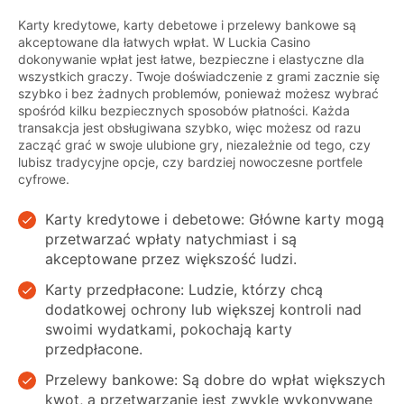
Karty kredytowe, karty debetowe i przelewy bankowe są
akceptowane dla łatwych wpłat. W Luckia Casino
dokonywanie wpłat jest łatwe, bezpieczne i elastyczne dla
wszystkich graczy. Twoje doświadczenie z grami zacznie się
szybko i bez żadnych problemów, ponieważ możesz wybrać
spośród kilku bezpiecznych sposobów płatności. Każda
transakcja jest obsługiwana szybko, więc możesz od razu
zacząć grać w swoje ulubione gry, niezależnie od tego, czy
lubisz tradycyjne opcje, czy bardziej nowoczesne portfele
cyfrowe.
Karty kredytowe i debetowe: Główne karty mogą
przetwarzać wpłaty natychmiast i są
akceptowane przez większość ludzi.
Karty przedpłacone: Ludzie, którzy chcą
dodatkowej ochrony lub większej kontroli nad
swoimi wydatkami, pokochają karty
przedpłacone.
Przelewy bankowe: Są dobre do wpłat większych
kwot, a przetwarzanie jest zwykle wykonywane