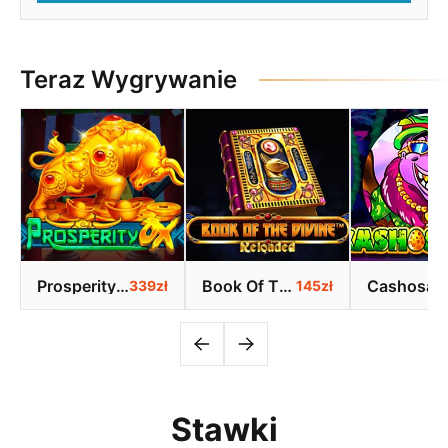
Teraz Wygrywanie
Prosperity Ox
Book Of The Divine
Ca
339zł
145zł
Stawki