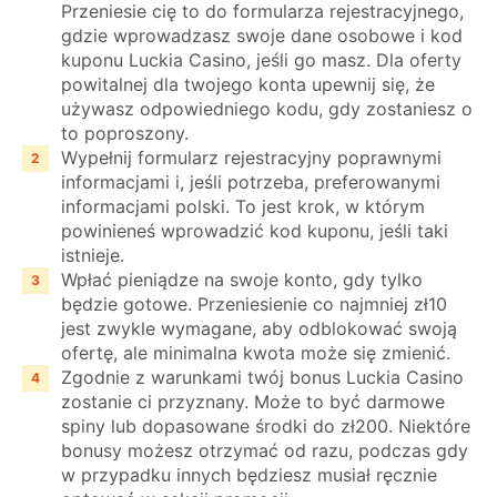
Przeniesie cię to do formularza rejestracyjnego,
gdzie wprowadzasz swoje dane osobowe i kod
kuponu Luckia Casino, jeśli go masz. Dla oferty
powitalnej dla twojego konta upewnij się, że
używasz odpowiedniego kodu, gdy zostaniesz o
to poproszony.
Wypełnij formularz rejestracyjny poprawnymi
informacjami i, jeśli potrzeba, preferowanymi
informacjami polski. To jest krok, w którym
powinieneś wprowadzić kod kuponu, jeśli taki
istnieje.
Wpłać pieniądze na swoje konto, gdy tylko
będzie gotowe. Przeniesienie co najmniej zł10
jest zwykle wymagane, aby odblokować swoją
ofertę, ale minimalna kwota może się zmienić.
Zgodnie z warunkami twój bonus Luckia Casino
zostanie ci przyznany. Może to być darmowe
spiny lub dopasowane środki do zł200. Niektóre
bonusy możesz otrzymać od razu, podczas gdy
w przypadku innych będziesz musiał ręcznie