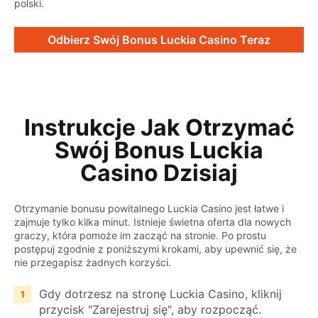
polski.
Odbierz Swój Bonus Luckia Casino Teraz
Instrukcje Jak Otrzymać
Swój Bonus Luckia
Casino Dzisiaj
Otrzymanie bonusu powitalnego Luckia Casino jest łatwe i
zajmuje tylko kilka minut. Istnieje świetna oferta dla nowych
graczy, która pomoże im zacząć na stronie. Po prostu
postępuj zgodnie z poniższymi krokami, aby upewnić się, że
nie przegapisz żadnych korzyści.
Gdy dotrzesz na stronę Luckia Casino, kliknij
przycisk "Zarejestruj się", aby rozpocząć.