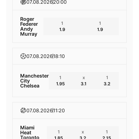
07.08.2026
20:00
Roger
1
1
Federer
Andy
1.9
1.9
Murray
07.08.2026
18:10
Manchester
1
x
1
City
1.95
3.1
3.2
Chelsea
07.08.2026
11:20
Miami
1
x
1
Heat
Toronto
1.85
3.2
2.15