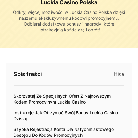
Luckia Casino Polska
Odkryj więcej możliwości w Luckia Casino Polska dzięki
naszemu ekskluzywnemu kodowi promocyjnemu.
Odbieraj dodatkowe bonusy i nagrody, które
uatrakcyjnią każdą grę i obrót!
Spis treści
Hide
Skorzystaj Ze Specjalnych Ofert Z Najnowszym
Kodem Promocyjnym Luckia Casino
Instrukcje Jak Otrzymać Swój Bonus Luckia Casino
Dzisiaj
Szybka Rejestracja Konta Dla Natychmiastowego
Dostępu Do Kodów Promocyjnych