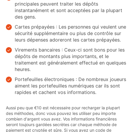
principales peuvent traiter les dépôts
instantanément et sont acceptées par la plupart
des gens.
Cartes prépayées : Les personnes qui veulent une
sécurité supplémentaire ou plus de contrôle sur
leurs dépenses adoreront les cartes prépayées.
Virements bancaires : Ceux-ci sont bons pour les
dépôts de montants plus importants, et le
traitement est généralement effectué en quelques
heures.
Portefeuilles électroniques : De nombreux joueurs
aiment les portefeuilles numériques car ils sont
rapides et cachent vos informations.
Aussi peu que €10 est nécessaire pour recharger la plupart
des méthodes, donc vous pouvez les utiliser peu importe
combien d'argent vous avez. Vos informations financières
seront toujours gardées secrètes car chaque méthode de
paiement est cryptée et sûre. Si vous avez un code de