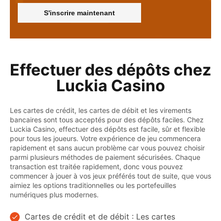
S'inscrire maintenant
Effectuer des dépôts chez
Luckia Casino
Les cartes de crédit, les cartes de débit et les virements
bancaires sont tous acceptés pour des dépôts faciles. Chez
Luckia Casino, effectuer des dépôts est facile, sûr et flexible
pour tous les joueurs. Votre expérience de jeu commencera
rapidement et sans aucun problème car vous pouvez choisir
parmi plusieurs méthodes de paiement sécurisées. Chaque
transaction est traitée rapidement, donc vous pouvez
commencer à jouer à vos jeux préférés tout de suite, que vous
aimiez les options traditionnelles ou les portefeuilles
numériques plus modernes.
Cartes de crédit et de débit : Les cartes