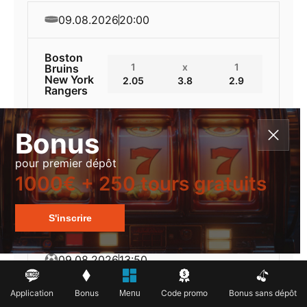
09.08.2026
20:00
Boston
1
x
1
Bruins
New York
2.05
3.8
2.9
Rangers
Bonus
09.08.2026
23:40
pour premier dépôt
1000€ + 250 tours gratuits
1
x
1
USA
Serbia
1.75
3
2.4
S'inscrire
09.08.2026
13:50
Application
Bonus
Code promo
Bonus sans dépôt
Menu
1
x
1