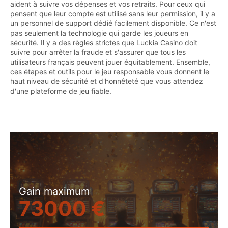
aident à suivre vos dépenses et vos retraits. Pour ceux qui
pensent que leur compte est utilisé sans leur permission, il y a
un personnel de support dédié facilement disponible. Ce n'est
pas seulement la technologie qui garde les joueurs en
sécurité. Il y a des règles strictes que Luckia Casino doit
suivre pour arrêter la fraude et s'assurer que tous les
utilisateurs français peuvent jouer équitablement. Ensemble,
ces étapes et outils pour le jeu responsable vous donnent le
haut niveau de sécurité et d'honnêteté que vous attendez
d'une plateforme de jeu fiable.
Gain maximum
73000 €