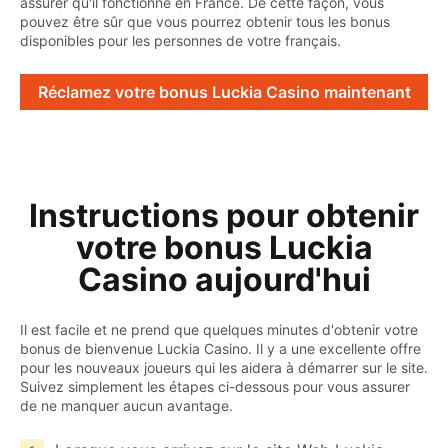
assurer qu'il fonctionne en France. De cette façon, vous
pouvez être sûr que vous pourrez obtenir tous les bonus
disponibles pour les personnes de votre français.
Réclamez votre bonus Luckia Casino maintenant
Instructions pour obtenir
votre bonus Luckia
Casino aujourd'hui
Il est facile et ne prend que quelques minutes d'obtenir votre
bonus de bienvenue Luckia Casino. Il y a une excellente offre
pour les nouveaux joueurs qui les aidera à démarrer sur le site.
Suivez simplement les étapes ci-dessous pour vous assurer
de ne manquer aucun avantage.