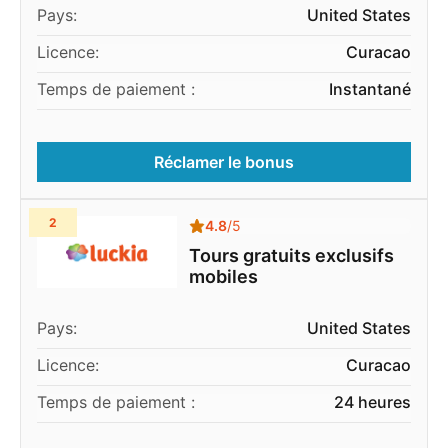
Pays:
United States
Licence:
Curacao
Temps de paiement :
Instantané
Réclamer le bonus
2
4.8
/5
Tours gratuits exclusifs
mobiles
Pays:
United States
Licence:
Curacao
Temps de paiement :
24 heures