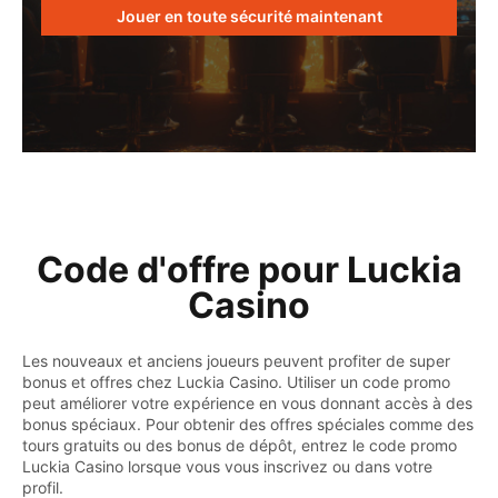
Jouer en toute sécurité maintenant
Code d'offre pour Luckia
Casino
Les nouveaux et anciens joueurs peuvent profiter de super
bonus et offres chez Luckia Casino. Utiliser un code promo
peut améliorer votre expérience en vous donnant accès à des
bonus spéciaux. Pour obtenir des offres spéciales comme des
tours gratuits ou des bonus de dépôt, entrez le code promo
Luckia Casino lorsque vous vous inscrivez ou dans votre
profil.