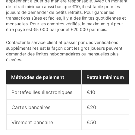
apprennent à jouer de manière responsable. Avec un montant
de retrait minimum aussi bas que €10, il est facile pour les
joueurs de demander de petits retraits. Pour garder les
transactions sûres et faciles, il y a des limites quotidiennes et
mensuelles. Pour les comptes vérifiés, le maximum qui peut
être payé est €5 000 par jour et €20 000 par mois.
Contacter le service client et passer par des vérifications
supplémentaires est la façon dont les gros joueurs peuvent
demander des limites hebdomadaires ou mensuelles plus
élevées.
Méthodes de paiement
Retrait minimum
Portefeuilles électroniques
€10
Cartes bancaires
€20
Virement bancaire
€50