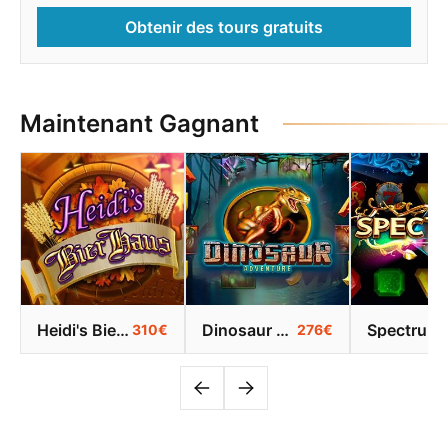
Obtenir des tours gratuits
Maintenant Gagnant
Heidi's Bier Haus Slot
Dinosaur Adventure
Spectrum
310€
276€