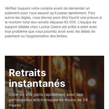
Vérifiez toujours votre compte avant de demander un
paiement pour vous assurer qu'il passe rapidement. Pour
suivre les règles, vous devrez peut-être fournir une preuve si
le montant total des retraits dépasse €2 000. L'équipe de
support dédiée chez Luckia Casino est prête à aider avec
tout problème que vous pourriez avoir avec les délais de
paiement ou l'augmentation des limites.
Retraits
instantanés
Obtenez vos gains rapidement avec des
portefeuilles électroniques en moins de 24
heures