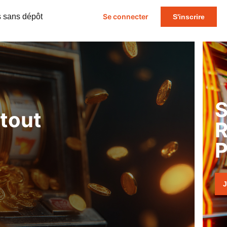
 sans dépôt
Se connecter
S'inscrire
S
 tout
P
J