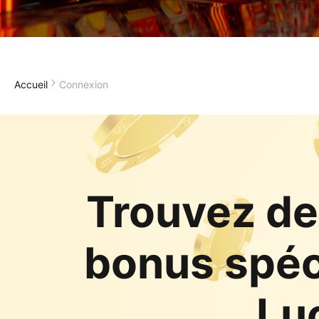
Accueil
Connexion
Trouvez de
bonus spéci
Lu