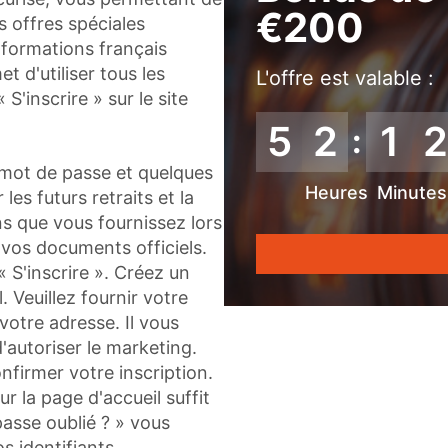
€200
s offres spéciales
nformations français
t d'utiliser tous les
L'offre est valable :
S'inscrire » sur le site
5
2
1
2
:
mot de passe et quelques
Heures
Minutes
es futurs retraits et la
ns que vous fournissez lors
r vos documents officiels.
« S'inscrire ». Créez un
 Veuillez fournir votre
votre adresse. Il vous
'autoriser le marketing.
onfirmer votre inscription.
r la page d'accueil suffit
passe oublié ? » vous
s identifiants.