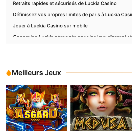
Retraits rapides et sécurisés de Luckia Casino
Définissez vos propres limites de paris à Luckia Cas
Jouer à Luckia Casino sur mobile
Connexion Luckia sécurisée pour les jeux d'argent ré
Connexion Lucky Casino
Meilleurs Jeux