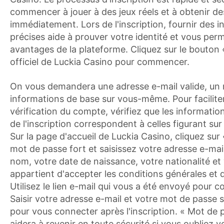
commencer à jouer à des jeux réels et à obtenir de
immédiatement. Lors de l'inscription, fournir des i
précises aide à prouver votre identité et vous perme
avantages de la plateforme. Cliquez sur le bouton « 
officiel de Luckia Casino pour commencer.
On vous demandera une adresse e-mail valide, un 
informations de base sur vous-même. Pour faciliter l
vérification du compte, vérifiez que les informatio
de l'inscription correspondent à celles figurant su
Sur la page d'accueil de Luckia Casino, cliquez sur 
mot de passe fort et saisissez votre adresse e-mail.
nom, votre date de naissance, votre nationalité et 
appartient d'accepter les conditions générales et d
Utilisez le lien e-mail qui vous a été envoyé pour c
Saisir votre adresse e-mail et votre mot de passe su
pour vous connecter après l'inscription. « Mot de 
aidera à revenir en toute sécurité si vous oubliez vo