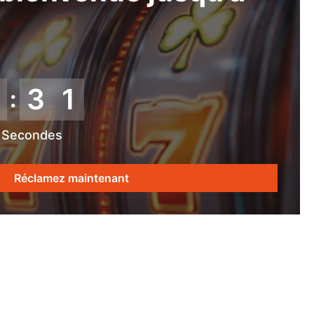
2
9
:
Secondes
Réclamez maintenant