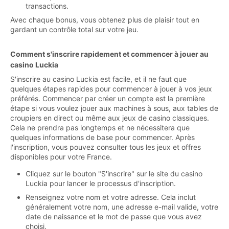
transactions.
Avec chaque bonus, vous obtenez plus de plaisir tout en
gardant un contrôle total sur votre jeu.
Comment s'inscrire rapidement et commencer à jouer au
casino Luckia
S'inscrire au casino Luckia est facile, et il ne faut que
quelques étapes rapides pour commencer à jouer à vos jeux
préférés. Commencer par créer un compte est la première
étape si vous voulez jouer aux machines à sous, aux tables de
croupiers en direct ou même aux jeux de casino classiques.
Cela ne prendra pas longtemps et ne nécessitera que
quelques informations de base pour commencer. Après
l'inscription, vous pouvez consulter tous les jeux et offres
disponibles pour votre France.
Cliquez sur le bouton "S'inscrire" sur le site du casino
Luckia pour lancer le processus d'inscription.
Renseignez votre nom et votre adresse. Cela inclut
généralement votre nom, une adresse e-mail valide, votre
date de naissance et le mot de passe que vous avez
choisi.