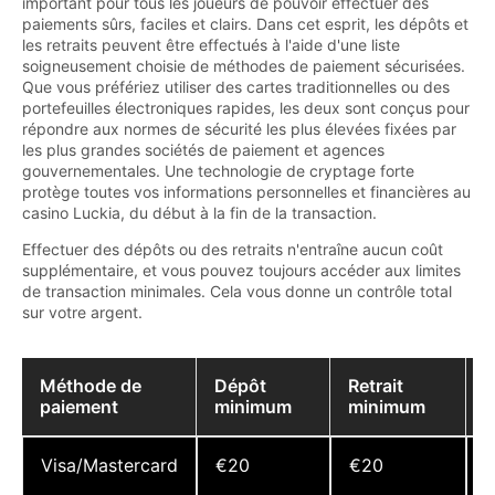
important pour tous les joueurs de pouvoir effectuer des
paiements sûrs, faciles et clairs. Dans cet esprit, les dépôts et
les retraits peuvent être effectués à l'aide d'une liste
soigneusement choisie de méthodes de paiement sécurisées.
Que vous préfériez utiliser des cartes traditionnelles ou des
portefeuilles électroniques rapides, les deux sont conçus pour
répondre aux normes de sécurité les plus élevées fixées par
les plus grandes sociétés de paiement et agences
gouvernementales. Une technologie de cryptage forte
protège toutes vos informations personnelles et financières au
casino Luckia, du début à la fin de la transaction.
Effectuer des dépôts ou des retraits n'entraîne aucun coût
supplémentaire, et vous pouvez toujours accéder aux limites
de transaction minimales. Cela vous donne un contrôle total
sur votre argent.
Méthode de
Dépôt
Retrait
paiement
minimum
minimum
Visa/Mastercard
€20
€20
I
r