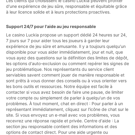
Les clients qui choisissent le casino Luckia peuvent profiter
d'une expérience de jeu sûre, responsable et équitable grâce
à leur licence solide et à leurs protections proactives.
Support 24/7 pour l'aide au jeu responsable
Le casino Luckia propose un support dédié 24 heures sur 24,
7 jours sur 7 pour aider tous les joueurs à garder leur
expérience de jeu sûre et amusante. Il y a toujours quelqu'un
disponible pour vous aider immédiatement, jour et nuit, que
vous ayez des questions sur la définition des limites de dépôt,
les options d'auto-exclusion ou comment repérer les signes de
jeu problématique. Nos représentants du service client
serviables savent comment jouer de manière responsable et
sont prêts à vous donner des conseils ou à vous orienter vers
les bons outils et ressources. Notre équipe est facile à
contacter si vous avez besoin de faire une pause, de limiter
votre compte ou simplement de parler à quelqu'un de vos
problèmes. À tout moment, chat en direct : Pour parler à un
représentant immédiatement, cliquez sur l'icône de chat sur le
site. Si vous envoyez un e-mail avec vos problèmes, vous
recevrez une réponse rapide et privée. Centre d'aide : La
section jeu responsable contient des informations et des
options de contact direct. Pour une aide urgente ou