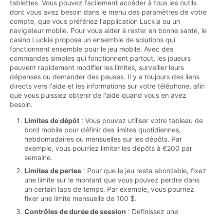
tablettes. Vous pouvez facilement accéder à tous les outils
dont vous avez besoin dans le menu des paramètres de votre
compte, que vous préfériez l'application Luckia ou un
navigateur mobile. Pour vous aider à rester en bonne santé, le
casino Luckia propose un ensemble de solutions qui
fonctionnent ensemble pour le jeu mobile. Avec des
commandes simples qui fonctionnent partout, les joueurs
peuvent rapidement modifier les limites, surveiller leurs
dépenses ou demander des pauses. Il y a toujours des liens
directs vers l'aide et les informations sur votre téléphone, afin
que vous puissiez obtenir de l'aide quand vous en avez
besoin.
Limites de dépôt
: Vous pouvez utiliser votre tableau de
bord mobile pour définir des limites quotidiennes,
hebdomadaires ou mensuelles sur les dépôts. Par
exemple, vous pourriez limiter les dépôts à €200 par
semaine.
Limites de pertes
: Pour que le jeu reste abordable, fixez
une limite sur le montant que vous pouvez perdre dans
un certain laps de temps. Par exemple, vous pourriez
fixer une limite mensuelle de 100 $.
Contrôles de durée de session
: Définissez une