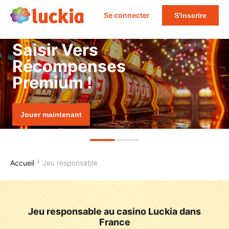
Se connecter
S'inscrire
Saisir Vers
Récompenses
Premium !
Jouer maintenant
Accueil
Jeu responsable
Jeu responsable au casino Luckia dans
France