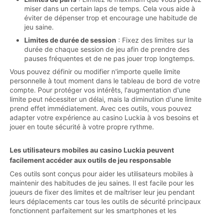
miser dans un certain laps de temps. Cela vous aide à
éviter de dépenser trop et encourage une habitude de
jeu saine.
Limites de durée de session
: Fixez des limites sur la
durée de chaque session de jeu afin de prendre des
pauses fréquentes et de ne pas jouer trop longtemps.
Vous pouvez définir ou modifier n'importe quelle limite
personnelle à tout moment dans le tableau de bord de votre
compte. Pour protéger vos intérêts, l'augmentation d'une
limite peut nécessiter un délai, mais la diminution d'une limite
prend effet immédiatement. Avec ces outils, vous pouvez
adapter votre expérience au casino Luckia à vos besoins et
jouer en toute sécurité à votre propre rythme.
Les utilisateurs mobiles au casino Luckia peuvent
facilement accéder aux outils de jeu responsable
Ces outils sont conçus pour aider les utilisateurs mobiles à
maintenir des habitudes de jeu saines. Il est facile pour les
joueurs de fixer des limites et de maîtriser leur jeu pendant
leurs déplacements car tous les outils de sécurité principaux
fonctionnent parfaitement sur les smartphones et les