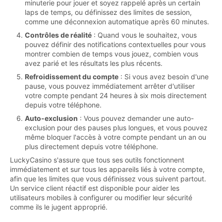
minuterie pour jouer et soyez rappelé après un certain
laps de temps, ou définissez des limites de session,
comme une déconnexion automatique après 60 minutes.
Contrôles de réalité
: Quand vous le souhaitez, vous
pouvez définir des notifications contextuelles pour vous
montrer combien de temps vous jouez, combien vous
avez parié et les résultats les plus récents.
Refroidissement du compte
: Si vous avez besoin d'une
pause, vous pouvez immédiatement arrêter d'utiliser
votre compte pendant 24 heures à six mois directement
depuis votre téléphone.
Auto-exclusion
: Vous pouvez demander une auto-
exclusion pour des pauses plus longues, et vous pouvez
même bloquer l'accès à votre compte pendant un an ou
plus directement depuis votre téléphone.
LuckyCasino s'assure que tous ses outils fonctionnent
immédiatement et sur tous les appareils liés à votre compte,
afin que les limites que vous définissez vous suivent partout.
Un service client réactif est disponible pour aider les
utilisateurs mobiles à configurer ou modifier leur sécurité
comme ils le jugent approprié.