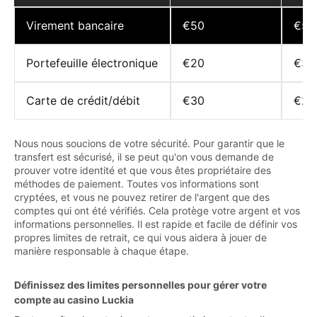
Virement bancaire
€50
€50
Portefeuille électronique
€20
€30
Carte de crédit/débit
€30
€20
Nous nous soucions de votre sécurité. Pour garantir que le
transfert est sécurisé, il se peut qu'on vous demande de
prouver votre identité et que vous êtes propriétaire des
méthodes de paiement. Toutes vos informations sont
cryptées, et vous ne pouvez retirer de l'argent que des
comptes qui ont été vérifiés. Cela protège votre argent et vos
informations personnelles. Il est rapide et facile de définir vos
propres limites de retrait, ce qui vous aidera à jouer de
manière responsable à chaque étape.
Définissez des limites personnelles pour gérer votre
compte au casino Luckia