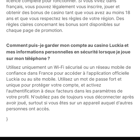
licence complète pour fonctionner. Si vous vivez dans
français, vous pouvez légalement vous inscrire, jouer et
obtenir des bonus de casino tant que vous avez au moins 18
ans et que vous respectez les règles de votre région. Des
règles claires concernant les bonus sont disponibles sur
chaque page de promotion.
Comment puis-je garder mon compte au casino Luckia et
mes informations personnelles en sécurité lorsque je joue
sur mon téléphone ?
Utilisez uniquement un Wi-Fi sécurisé ou un réseau mobile de
confiance dans France pour accéder à l'application officielle
Luckia ou au site mobile. Utilisez un mot de passe fort et
unique pour protéger votre compte, et activez
l'authentification à deux facteurs dans les paramètres de
votre profil. N'oubliez pas de toujours vous déconnecter après
avoir joué, surtout si vous êtes sur un appareil auquel d'autres
personnes ont accès.
}