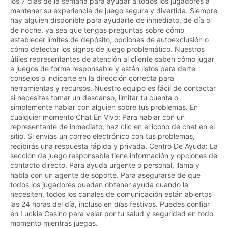
los 7 días de la semana para ayudar a todos los jugadores a
mantener su experiencia de juego segura y divertida. Siempre
hay alguien disponible para ayudarte de inmediato, de día o
de noche, ya sea que tengas preguntas sobre cómo
establecer límites de depósito, opciones de autoexclusión o
cómo detectar los signos de juego problemático. Nuestros
útiles representantes de atención al cliente saben cómo jugar
a juegos de forma responsable y están listos para darte
consejos o indicarte en la dirección correcta para
herramientas y recursos. Nuestro equipo es fácil de contactar
si necesitas tomar un descanso, limitar tu cuenta o
simplemente hablar con alguien sobre tus problemas. En
cualquier momento Chat En Vivo: Para hablar con un
representante de inmediato, haz clic en el icono de chat en el
sitio. Si envías un correo electrónico con tus problemas,
recibirás una respuesta rápida y privada. Centro De Ayuda: La
sección de juego responsable tiene información y opciones de
contacto directo. Para ayuda urgente o personal, llama y
habla con un agente de soporte. Para asegurarse de que
todos los jugadores puedan obtener ayuda cuando la
necesiten, todos los canales de comunicación están abiertos
las 24 horas del día, incluso en días festivos. Puedes confiar
en Luckia Casino para velar por tu salud y seguridad en todo
momento mientras juegas.