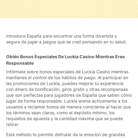
Introduce España para encontrar una forma divertida y
segura de jugar a juegos que se creó pensando en tu salud.
Obtén Bonos Especiales De Luckia Casino Mientras Eres
Responsable
Infórmate sobre bonos especiales de Luckia Casino mientras
mantienes el control de tus hábitos de juego. Al participar en
las promociones de Luckia, puedes mejorar tu experiencia
con dinero de bonificación, giros gratis y otras recompensas
que son perfectas para jugadores de España que saben cómo
jugar de forma responsable. Luckia anima activamente a los
usuarios a reclamar bonos de manera consciente al hacer que
los términos sean claros, como el depósito mínimo, los
requisitos de apuesta y la cantidad máxima que se puede
retirar.
Este método te permite disfrutar de la emoción de grandes