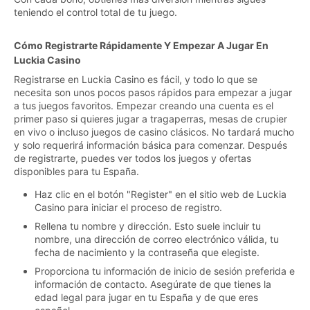
teniendo el control total de tu juego.
Cómo Registrarte Rápidamente Y Empezar A Jugar En
Luckia Casino
Registrarse en Luckia Casino es fácil, y todo lo que se
necesita son unos pocos pasos rápidos para empezar a jugar
a tus juegos favoritos. Empezar creando una cuenta es el
primer paso si quieres jugar a tragaperras, mesas de crupier
en vivo o incluso juegos de casino clásicos. No tardará mucho
y solo requerirá información básica para comenzar. Después
de registrarte, puedes ver todos los juegos y ofertas
disponibles para tu España.
Haz clic en el botón "Register" en el sitio web de Luckia
Casino para iniciar el proceso de registro.
Rellena tu nombre y dirección. Esto suele incluir tu
nombre, una dirección de correo electrónico válida, tu
fecha de nacimiento y la contraseña que elegiste.
Proporciona tu información de inicio de sesión preferida e
información de contacto. Asegúrate de que tienes la
edad legal para jugar en tu España y de que eres