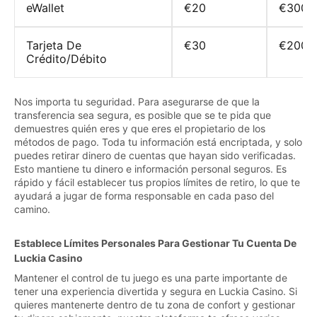
eWallet
€20
€3000
Tarjeta De
€30
€2000
Crédito/Débito
Nos importa tu seguridad. Para asegurarse de que la
transferencia sea segura, es posible que se te pida que
demuestres quién eres y que eres el propietario de los
métodos de pago. Toda tu información está encriptada, y solo
puedes retirar dinero de cuentas que hayan sido verificadas.
Esto mantiene tu dinero e información personal seguros. Es
rápido y fácil establecer tus propios límites de retiro, lo que te
ayudará a jugar de forma responsable en cada paso del
camino.
Establece Límites Personales Para Gestionar Tu Cuenta De
Luckia Casino
Mantener el control de tu juego es una parte importante de
tener una experiencia divertida y segura en Luckia Casino. Si
quieres mantenerte dentro de tu zona de confort y gestionar