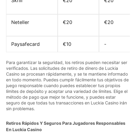
Skrill
€20
€20
Neteller
€20
€20
Paysafecard
€10
-
Para garantizar la seguridad, los retiros pueden necesitar ser
verificados. Las solicitudes de retiro de dinero de Luckia
Casino se procesan rápidamente, y se te mantiene informado
en todo momento. Puedes cumplir fácilmente tus objetivos de
juego responsable cuando puedes establecer tus propios
límites de depósito y aceptar una variedad de límites. Elige el
método de pago que mejor te funcione, y puedes estar
seguro de que todas tus transacciones en Luckia Casino irán
sin problemas.
Retiros Rápidos Y Seguros Para Jugadores Responsables
En Luckia Casino