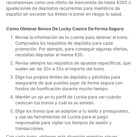
recompensas como una oferta de bienvenida de hasta €200 o
igualaciones de depósitos recurrentes para miembros de
español sin exceder tus límites ni poner en riesgo tu salud.
Cómo Obtener Bonos De Lucky Casino De Forma Segura
Revisa la información de tu cuenta para obtener el bono.
Comprueba los requisitos de depósito para cada
promoción. Por ejemplo, para conseguir algunas ofertas,
necesitas depositar al menos €20.
Revisa siempre los requisitos de apuesta específicos, que
suelen ser de 30x a 35x el importe del bono.
Elige tus propios límites de depósito y pérdidas para
asegurarte de que puedes jugar de forma segura con
fondos de bonificación durante mucho tiempo.
Mantén un ojo en tu perfil de Luckia para ver cuándo
caducan tus bonos y cuál es su estado.
Elige los bonos que se adapten a tu estilo y presupuesto,
y usa las herramientas de Luckia para el juego
responsable para vigilar tus tiempos de sesión y
transacciones.
Con cada bono, obtienes más diversión mientras sigues