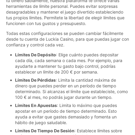
tu dinero sabiamente, nuestra plataforma te ofrece varias
herramientas de límite personal. Puedes evitar sorpresas
desagradables y mantener el juego divertido estableciendo
tus propios límites. Permítete la libertad de elegir límites que
funcionen con tus gustos y presupuesto.
Todas estas configuraciones se pueden cambiar fácilmente
desde tu cuenta de Luckia Casino, para que puedas jugar con
confianza y control cada vez.
Límites De Depósito
: Elige cuánto puedes depositar
cada día, cada semana o cada mes. Por ejemplo, para
ayudarte a mantener tu gasto bajo control, podrías
establecer un límite de 200 € por semana.
Límites De Pérdidas
: Limita la cantidad máxima de
dinero que puedes perder en un período de tiempo
determinado. Si alcanzas el límite que estableciste, como
100 € al mes, no podrás jugar durante un tiempo.
Límites En Apuestas
: Limita lo máximo que puedes
apostar en un período de tiempo determinado. Esto
ayuda a evitar que gastes demasiado y fomenta un
hábito de juego saludable.
Límites De Tiempo De Sesión
: Establece límites sobre