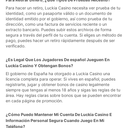
Para hacer un retiro, Luckia Casino necesita ver prueba de tu
identidad, como un pasaporte válido o un documento de
identidad emitido por el gobierno, así como prueba de tu
dirección, como una factura de servicios reciente o un
extracto bancario. Puedes subir estos archivos de forma
segura a través del perfil de tu cuenta. Si eliges un método de
pago, puedes hacer un retiro rápidamente después de ser
verificado.
¿Es Legal Que Los Jugadores De español Jueguen En
Luckia Casino Y Obtengan Bonos?
El gobierno de España ha otorgado a Luckia Casino una
licencia completa para operar. Si vives en español, puedes
registrarte, jugar y obtener bonos de casino legalmente
siempre que tengas al menos 18 años y sigas las reglas de tu
área. Hay reglas claras sobre bonos que se pueden encontrar
en cada página de promoción.
¿Cómo Puedo Mantener Mi Cuenta De Luckia Casino E
Información Personal Segura Cuando Juego En Mi
Teléfono?