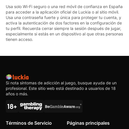
Usa solo Wi-Fi seguro o una red móvil de confianza en España
para acceder a la aplicación oficial de Luckia o al sitio móvil.
Usa una contraseña fuerte y única para proteger tu cuenta, y
activa la autenticación de dos factores en la configuración de
tu perfil. Recuerda cerrar siempre la sesión después de jugar,
especialmente si estás en un dispositivo al que otras personas
tienen acceso.
Si nota síntomas de adicción al juego, busque ayuda de un
profesional. Este sitio web está destinado a usuarios de 18
años o más.
Términos de Servicio
Páginas principales