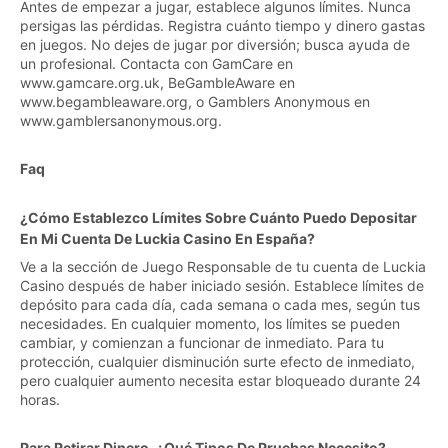
Antes de empezar a jugar, establece algunos límites. Nunca
persigas las pérdidas. Registra cuánto tiempo y dinero gastas
en juegos. No dejes de jugar por diversión; busca ayuda de
un profesional. Contacta con GamCare en
www.gamcare.org.uk, BeGambleAware en
www.begambleaware.org, o Gamblers Anonymous en
www.gamblersanonymous.org.
Faq
¿Cómo Establezco Límites Sobre Cuánto Puedo Depositar
En Mi Cuenta De Luckia Casino En España?
Ve a la sección de Juego Responsable de tu cuenta de Luckia
Casino después de haber iniciado sesión. Establece límites de
depósito para cada día, cada semana o cada mes, según tus
necesidades. En cualquier momento, los límites se pueden
cambiar, y comienzan a funcionar de inmediato. Para tu
protección, cualquier disminución surte efecto de inmediato,
pero cualquier aumento necesita estar bloqueado durante 24
horas.
Para Retirar Dinero, ¿Qué Tipos De Pruebas Necesito?