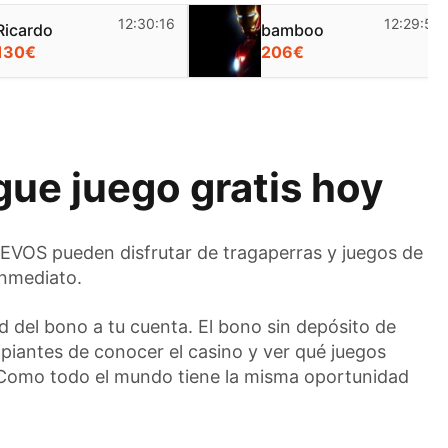
12:30:16
12:29:57
Ricardo
bamboo
130€
206€
gue juego gratis hoy
EVOS pueden disfrutar de tragaperras y juegos de
inmediato.
ad del bono a tu cuenta. El bono sin depósito de
piantes de conocer el casino y ver qué juegos
. Como todo el mundo tiene la misma oportunidad