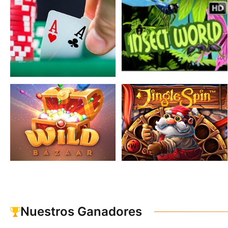
Nuestros Ganadores