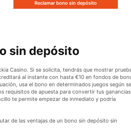
Reclamar bono sin depósito
o sin depósito
kia Casino. Si se solicita, tendrás que mostrar prueb
creditará al instante con hasta €10 en fondos de bon
nuación, usa el bono en determinados juegos según s
os requisitos de apuesta para convertir tus ganancias
ncillo te permite empezar de inmediato y podría
utar de las ventajas de un bono sin depósito sin