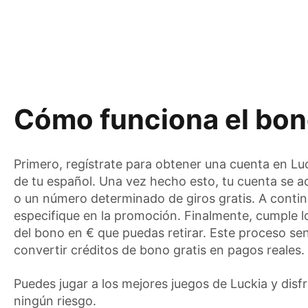
Cómo funciona el bon
Primero, regístrate para obtener una cuenta en Luc
de tu español. Una vez hecho esto, tu cuenta se a
o un número determinado de giros gratis. A conti
especifique en la promoción. Finalmente, cumple l
del bono en € que puedas retirar. Este proceso se
convertir créditos de bono gratis en pagos reales.
Puedes jugar a los mejores juegos de Luckia y disfr
ningún riesgo.