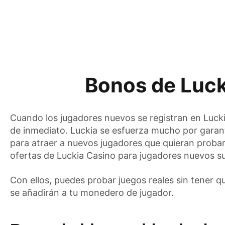
Bonos de Luck
Cuando los jugadores nuevos se registran en Lucki
de inmediato. Luckia se esfuerza mucho por garant
para atraer a nuevos jugadores que quieran probar
ofertas de Luckia Casino para jugadores nuevos su
Con ellos, puedes probar juegos reales sin tener q
se añadirán a tu monedero de jugador.