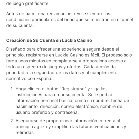
de juego gratificante.
Antes de hacer una reclamación, revise siempre las
condiciones particulares del bono que se muestran en el panel
de su cuenta.
Creación de Su Cuenta en Luckia Casino
Diseñado para ofrecer una experiencia segura desde el
principio, registrarse en Luckia Casino es fácil. El proceso solo
tarda unos minutos en completarse y proporciona acceso a
todo un espectro de juegos y ofertas. Cada acción da
prioridad a la seguridad de los datos y al cumplimiento
normativo con España.
Haga clic en el botón "Registrarse" y siga las
instrucciones para crear su cuenta. Se le pedirá
información personal básica, como su nombre, fecha de
nacimiento, dirección, correo electrónico, nombre de
usuario preferido y contraseña.
Asegurarse de proporcionar información correcta al
principio agiliza y simplifica las futuras verificaciones y
retiradas.