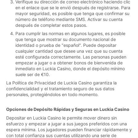
Verifique su dirección de correo electrónico haciendo clic
en el enlace que se le envió después de registrarse. Para
mayor seguridad, es posible que tenga que confirmar su
número de teléfono mediante SMS. Activar su cuenta
después de completar estos pasos.
Para cumplir las normas en algunos lugares, es posible
que tenga que mostrar su documento nacional de
identidad o prueba de "español". Puede depositar
cualquier cantidad que desee una vez que su cuenta
esté configurada correctamente. Las personas pueden
empezar a jugar o a obtener bonos de bienvenida de
inmediato en Luckia Casino, donde el depósito mínimo
suele ser de €10.
La Política de Privacidad de Luckia Casino garantiza la
confidencialidad y el tratamiento seguro de sus datos
personales, protegiéndolos en todo momento.
Opciones de Depósito Rápidas y Seguras en Luckia Casino
Depositar en Luckia Casino le permite mover dinero sin
esfuerzo y empezar a jugar a sus juegos preferidos con una
espera mínima. Los jugadores pueden financiar rápidamente y
con total confianza sus cuentas utilizando una serie de