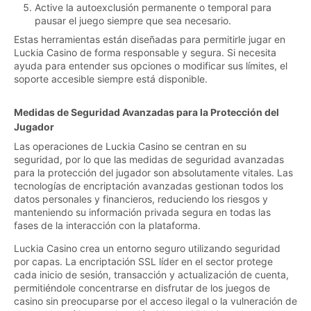
Active la autoexclusión permanente o temporal para
pausar el juego siempre que sea necesario.
Estas herramientas están diseñadas para permitirle jugar en
Luckia Casino de forma responsable y segura. Si necesita
ayuda para entender sus opciones o modificar sus límites, el
soporte accesible siempre está disponible.
Medidas de Seguridad Avanzadas para la Protección del
Jugador
Las operaciones de Luckia Casino se centran en su
seguridad, por lo que las medidas de seguridad avanzadas
para la protección del jugador son absolutamente vitales. Las
tecnologías de encriptación avanzadas gestionan todos los
datos personales y financieros, reduciendo los riesgos y
manteniendo su información privada segura en todas las
fases de la interacción con la plataforma.
Luckia Casino crea un entorno seguro utilizando seguridad
por capas. La encriptación SSL líder en el sector protege
cada inicio de sesión, transacción y actualización de cuenta,
permitiéndole concentrarse en disfrutar de los juegos de
casino sin preocuparse por el acceso ilegal o la vulneración de