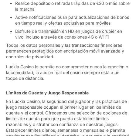
Realice depósitos o retiradas rápidas de €20 o más sobre
la marcha
Active notificaciones push para actualizaciones de bonos
en tiempo real y ofertas exclusivas para móviles
Disfrute de transmisión en HD en juegos de crupier en
vivo, incluso a través de conexiones 4G o Wi-Fi
Todos los datos personales y las transacciones financieras
permanecen protegidos con encriptación móvil avanzada y
controles de privacidad.
Luckia Casino le permite no comprometer nunca la emoción o
la comodidad; la acción real del casino siempre está a un
toque de distancia.
Límites de Cuenta y Juego Responsable
En Luckia Casino, la seguridad del jugador y las prácticas de
juego responsable ocupan el primer lugar en los límites de
cuenta y el control. Ofrecemos una selección de opciones de
límites de cuenta para que pueda establecer límites
razonables y disfrutar con confianza de nuestros juegos.
Establecer límites diarios, semanales o mensuales le permite
gestionar con flexibilidad el depósito, la apuesta o la cantidad