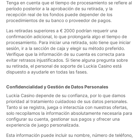
Tenga en cuenta que el tiempo de procesamiento se refiere al
período posterior a la aprobación de su retirada, y la
recepción real de los fondos puede depender de los
procedimientos de su banco o proveedor de pagos.
Las retiradas superiores a € 2000 podrían requerir una
confirmación adicional, lo que prolongaría algo el tiempo de
procesamiento. Para iniciar una retirada, solo tiene que iniciar
sesión, ir a la sección de caja y elegir su método preferido.
Verifique que la información de su cuenta es correcta para
evitar retrasos injustificados. Si tiene alguna pregunta sobre
su retirada, el personal de soporte de Luckia Casino está
dispuesto a ayudarle en todas las fases.
Confidencialidad y Gestión de Datos Personales
Luckia Casino depende de su confianza, por lo que damos
prioridad al tratamiento cuidadoso de sus datos personales.
Tanto si se registra, juega o interactúa con nuestras ofertas,
solo recopilamos la información absolutamente necesaria para
configurar su cuenta, gestionar sus pagos y ofrecer una
experiencia de juego personalizada.
Esta información puede incluir su nombre, número de teléfono,