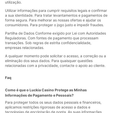
utilização.
Utilizar informações para cumprir requisitos legais e confirmar
a sua identidade. Para tratar levantamentos e pagamentos de
forma segura. Para melhorar as nossas ofertas e ajudar os
consumidores. Para proteger o jogo justo e impedir fraudes.
Partilha de Dados Conforme exigido por Lei com Autoridades
Reguladoras. Com fontes de pagamento que processam
transações. Sob regras de estrita confidencialidade,
empresas relacionadas.
A qualquer momento pode solicitar o acesso, a correção ou a
eliminação dos seus dados. Para quaisquer questões
relacionadas com a privacidade, contacte o apoio ao cliente.
Faq
Como é que o Luckia Casino Protege as Minhas
Informações de Pagamento e Pessoais?
Para proteger todos os seus dados pessoais e financeiros,
aplicamos restrições rigorosas de acesso a dados e
tecnologias de encriptação de ponta. As suas informações