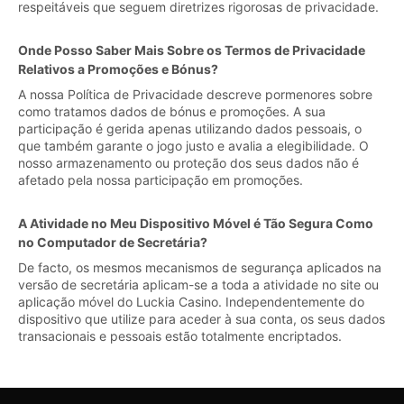
respeitáveis que seguem diretrizes rigorosas de privacidade.
Onde Posso Saber Mais Sobre os Termos de Privacidade
Relativos a Promoções e Bónus?
A nossa Política de Privacidade descreve pormenores sobre
como tratamos dados de bónus e promoções. A sua
participação é gerida apenas utilizando dados pessoais, o
que também garante o jogo justo e avalia a elegibilidade. O
nosso armazenamento ou proteção dos seus dados não é
afetado pela nossa participação em promoções.
A Atividade no Meu Dispositivo Móvel é Tão Segura Como
no Computador de Secretária?
De facto, os mesmos mecanismos de segurança aplicados na
versão de secretária aplicam-se a toda a atividade no site ou
aplicação móvel do Luckia Casino. Independentemente do
dispositivo que utilize para aceder à sua conta, os seus dados
transacionais e pessoais estão totalmente encriptados.