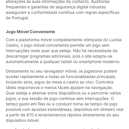
alterações às suas informações de contacto. Auditorias
frequentes e garantias de segurança digital robustas
asseguram a conformidade contínua com regras específicas
de Portugal.
Jogo Móvel Conveniente
Com a plataforma móvel completamente otimizada do Luckia
Casino, o jogo móvel conveniente permite um jogo sem
interrupções onde quer que esteja. Não há necessidade de
descarregar programas adicionais, pois o site adapta-se
automaticamente a qualquer tablet ou smartphone moderno.
Diretamente no seu navegador móvel, os jogadores podem
aceder rapidamente a todas as funcionalidades principais,
incluindo slots, jogos de mesa e casino ao vivo. Controlos
táteis responsivos e menus fáceis ajudam na navegação.
Quer esteja a alternar entre dispositivos ou a percorrer vários
jogos, a sua sessão de jogo continua sem interrupções. O
tempo gasto em filas ou a conduzir torna-se tempo de jogo
possível com apostas instantâneas, depósitos em dinheiro real
a partir de €10 e levantamentos rápidos diretamente do seu
dispositivo móvel.