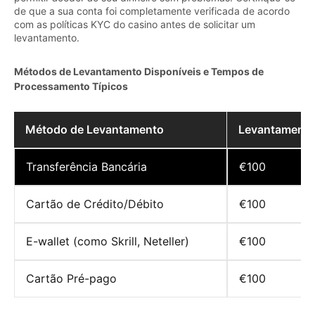
de que a sua conta foi completamente verificada de acordo
com as políticas KYC do casino antes de solicitar um
levantamento.
Métodos de Levantamento Disponíveis e Tempos de
Processamento Típicos
Método de Levantamento
Levantamento
Transferência Bancária
€100
Cartão de Crédito/Débito
€100
E-wallet (como Skrill, Neteller)
€100
Cartão Pré-pago
€100