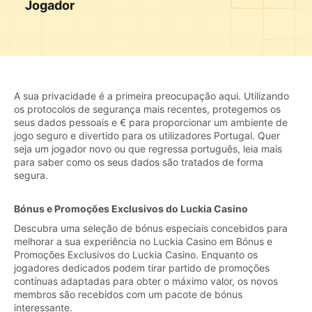
Jogador
A sua privacidade é a primeira preocupação aqui. Utilizando
os protocolos de segurança mais recentes, protegemos os
seus dados pessoais e € para proporcionar um ambiente de
jogo seguro e divertido para os utilizadores Portugal. Quer
seja um jogador novo ou que regressa português, leia mais
para saber como os seus dados são tratados de forma
segura.
Bónus e Promoções Exclusivos do Luckia Casino
Descubra uma seleção de bónus especiais concebidos para
melhorar a sua experiência no Luckia Casino em Bónus e
Promoções Exclusivos do Luckia Casino. Enquanto os
jogadores dedicados podem tirar partido de promoções
contínuas adaptadas para obter o máximo valor, os novos
membros são recebidos com um pacote de bónus
interessante.