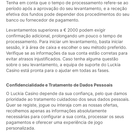
Tenha em conta que o tempo de processamento refere-se ao
período após a aprovação do seu levantamento, e a receção
efetiva dos fundos pode depender dos procedimentos do seu
banco ou fornecedor de pagamento.
Levantamentos superiores a € 2000 podem exigir
confirmação adicional, prolongando um pouco o tempo de
processamento. Para iniciar um levantamento, basta iniciar
sessão, ir à área de caixa e escolher o seu método preferido.
Verifique se as informações da sua conta estão corretas para
evitar atrasos injustificados. Caso tenha alguma questão
sobre o seu levantamento, a equipa de suporte do Luckia
Casino está pronta para o ajudar em todas as fases.
Confidencialidade e Tratamento de Dados Pessoais
O Luckia Casino depende da sua confiança, pelo que damos
prioridade ao tratamento cuidadoso dos seus dados pessoais.
Quer se registe, jogue ou interaja com as nossas ofertas,
recolhemos apenas as informações absolutamente
necessárias para configurar a sua conta, processar os seus
pagamentos e oferecer uma experiência de jogo
personalizada.