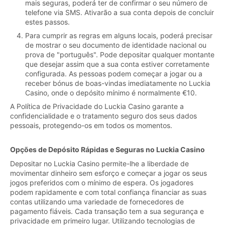
mais seguras, poderá ter de confirmar o seu número de
telefone via SMS. Ativarão a sua conta depois de concluir
estes passos.
Para cumprir as regras em alguns locais, poderá precisar
de mostrar o seu documento de identidade nacional ou
prova de "português". Pode depositar qualquer montante
que desejar assim que a sua conta estiver corretamente
configurada. As pessoas podem começar a jogar ou a
receber bónus de boas-vindas imediatamente no Luckia
Casino, onde o depósito mínimo é normalmente €10.
A Política de Privacidade do Luckia Casino garante a
confidencialidade e o tratamento seguro dos seus dados
pessoais, protegendo-os em todos os momentos.
Opções de Depósito Rápidas e Seguras no Luckia Casino
Depositar no Luckia Casino permite-lhe a liberdade de
movimentar dinheiro sem esforço e começar a jogar os seus
jogos preferidos com o mínimo de espera. Os jogadores
podem rapidamente e com total confiança financiar as suas
contas utilizando uma variedade de fornecedores de
pagamento fiáveis. Cada transação tem a sua segurança e
privacidade em primeiro lugar. Utilizando tecnologias de