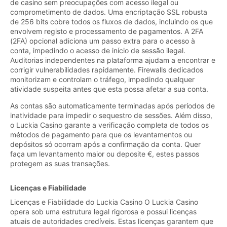
de casino sem preocupações com acesso ilegal ou
comprometimento de dados. Uma encriptação SSL robusta
de 256 bits cobre todos os fluxos de dados, incluindo os que
envolvem registo e processamento de pagamentos. A 2FA
(2FA) opcional adiciona um passo extra para o acesso à
conta, impedindo o acesso de início de sessão ilegal.
Auditorias independentes na plataforma ajudam a encontrar e
corrigir vulnerabilidades rapidamente. Firewalls dedicados
monitorizam e controlam o tráfego, impedindo qualquer
atividade suspeita antes que esta possa afetar a sua conta.
As contas são automaticamente terminadas após períodos de
inatividade para impedir o sequestro de sessões. Além disso,
o Luckia Casino garante a verificação completa de todos os
métodos de pagamento para que os levantamentos ou
depósitos só ocorram após a confirmação da conta. Quer
faça um levantamento maior ou deposite €, estes passos
protegem as suas transações.
Licenças e Fiabilidade
Licenças e Fiabilidade do Luckia Casino O Luckia Casino
opera sob uma estrutura legal rigorosa e possui licenças
atuais de autoridades credíveis. Estas licenças garantem que