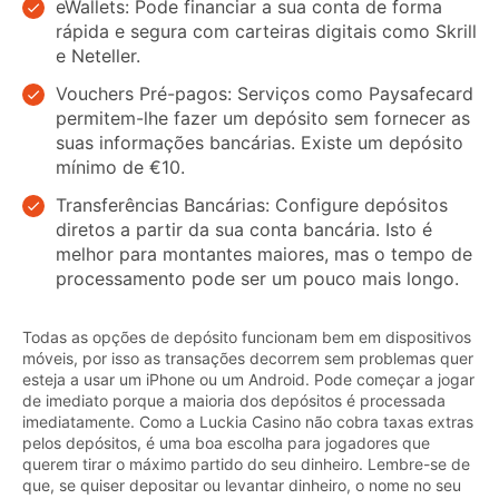
eWallets: Pode financiar a sua conta de forma
rápida e segura com carteiras digitais como Skrill
e Neteller.
Vouchers Pré-pagos: Serviços como Paysafecard
permitem-lhe fazer um depósito sem fornecer as
suas informações bancárias. Existe um depósito
mínimo de €10.
Transferências Bancárias: Configure depósitos
diretos a partir da sua conta bancária. Isto é
melhor para montantes maiores, mas o tempo de
processamento pode ser um pouco mais longo.
Todas as opções de depósito funcionam bem em dispositivos
móveis, por isso as transações decorrem sem problemas quer
esteja a usar um iPhone ou um Android. Pode começar a jogar
de imediato porque a maioria dos depósitos é processada
imediatamente. Como a Luckia Casino não cobra taxas extras
pelos depósitos, é uma boa escolha para jogadores que
querem tirar o máximo partido do seu dinheiro. Lembre-se de
que, se quiser depositar ou levantar dinheiro, o nome no seu