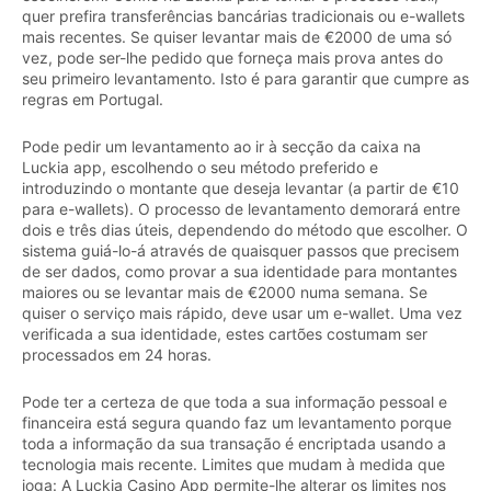
quer prefira transferências bancárias tradicionais ou e-wallets
mais recentes. Se quiser levantar mais de €2000 de uma só
vez, pode ser-lhe pedido que forneça mais prova antes do
seu primeiro levantamento. Isto é para garantir que cumpre as
regras em Portugal.
Pode pedir um levantamento ao ir à secção da caixa na
Luckia app, escolhendo o seu método preferido e
introduzindo o montante que deseja levantar (a partir de €10
para e-wallets). O processo de levantamento demorará entre
dois e três dias úteis, dependendo do método que escolher. O
sistema guiá-lo-á através de quaisquer passos que precisem
de ser dados, como provar a sua identidade para montantes
maiores ou se levantar mais de €2000 numa semana. Se
quiser o serviço mais rápido, deve usar um e-wallet. Uma vez
verificada a sua identidade, estes cartões costumam ser
processados em 24 horas.
Pode ter a certeza de que toda a sua informação pessoal e
financeira está segura quando faz um levantamento porque
toda a informação da sua transação é encriptada usando a
tecnologia mais recente. Limites que mudam à medida que
joga: A Luckia Casino App permite-lhe alterar os limites nos