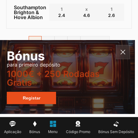
Southampton
1
x
1
Brighton &
2.4
4.6
2.6
Hove Albion
1
2
3
4
Seguinte
Bónus
Ver Mais
para primeiro depósito
1000€ + 250 Rodadas
Grátis
Registar
Perguntas
Aplicação
Bónus
Código Promo
Bónus Sem Depósito
Menu
frequentes