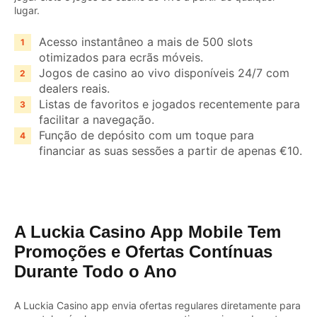
lugar.
Acesso instantâneo a mais de 500 slots
otimizados para ecrãs móveis.
Jogos de casino ao vivo disponíveis 24/7 com
dealers reais.
Listas de favoritos e jogados recentemente para
facilitar a navegação.
Função de depósito com um toque para
financiar as suas sessões a partir de apenas €10.
A Luckia Casino App Mobile Tem
Promoções e Ofertas Contínuas
Durante Todo o Ano
A Luckia Casino app envia ofertas regulares diretamente para