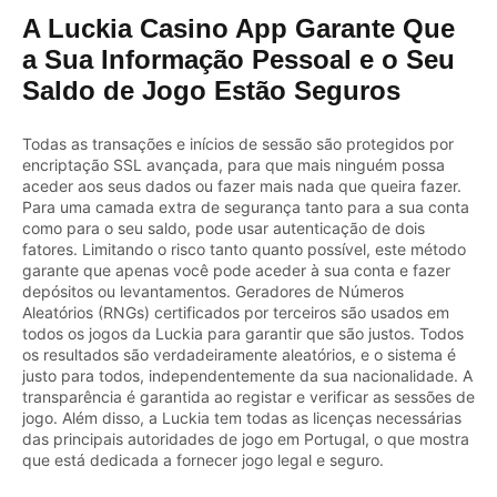
A Luckia Casino App Garante Que
a Sua Informação Pessoal e o Seu
Saldo de Jogo Estão Seguros
Todas as transações e inícios de sessão são protegidos por
encriptação SSL avançada, para que mais ninguém possa
aceder aos seus dados ou fazer mais nada que queira fazer.
Para uma camada extra de segurança tanto para a sua conta
como para o seu saldo, pode usar autenticação de dois
fatores. Limitando o risco tanto quanto possível, este método
garante que apenas você pode aceder à sua conta e fazer
depósitos ou levantamentos. Geradores de Números
Aleatórios (RNGs) certificados por terceiros são usados em
todos os jogos da Luckia para garantir que são justos. Todos
os resultados são verdadeiramente aleatórios, e o sistema é
justo para todos, independentemente da sua nacionalidade. A
transparência é garantida ao registar e verificar as sessões de
jogo. Além disso, a Luckia tem todas as licenças necessárias
das principais autoridades de jogo em Portugal, o que mostra
que está dedicada a fornecer jogo legal e seguro.