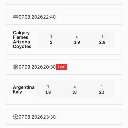
07.08.2026
22:40
Calgary
1
x
1
Flames
Arizona
2
3.9
2.9
Coyotes
07.08.2026
20:30
1
x
1
Argentina
Italy
1.8
3.1
2.1
07.08.2026
23:30