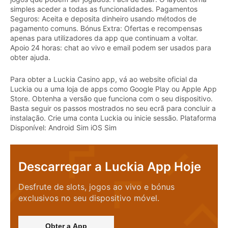
simples aceder a todas as funcionalidades. Pagamentos
Seguros: Aceita e deposita dinheiro usando métodos de
pagamento comuns. Bónus Extra: Ofertas e recompensas
apenas para utilizadores da app que continuam a voltar.
Apoio 24 horas: chat ao vivo e email podem ser usados para
obter ajuda.
Para obter a Luckia Casino app, vá ao website oficial da
Luckia ou a uma loja de apps como Google Play ou Apple App
Store. Obtenha a versão que funciona com o seu dispositivo.
Basta seguir os passos mostrados no seu ecrã para concluir a
instalação. Crie uma conta Luckia ou inicie sessão. Plataforma
Disponível: Android Sim iOS Sim
Descarregar a Luckia App Hoje
Desfrute de slots, jogos ao vivo e bónus
exclusivos no seu dispositivo móvel.
Obter a App