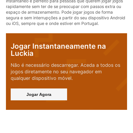
instantâneo é perfeito para pessoas que querem jogar jogos
rapidamente sem ter de se preocupar com passos extra ou
espaço de armazenamento. Pode jogar jogos de forma
segura e sem interrupções a partir do seu dispositivo Android
ou iOS, sempre que e onde estiver em Portugal.
Jogar Instantaneamente na
Luckia
Não é necessário descarregar. Aceda a todos os
jogos diretamente no seu navegador em
qualquer dispositivo móvel.
Jogar Agora