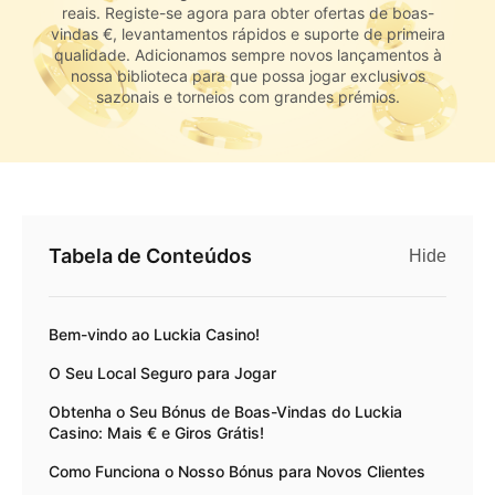
reais. Registe-se agora para obter ofertas de boas-
vindas €, levantamentos rápidos e suporte de primeira
qualidade. Adicionamos sempre novos lançamentos à
nossa biblioteca para que possa jogar exclusivos
sazonais e torneios com grandes prémios.
Tabela de Conteúdos
Hide
Bem-vindo ao Luckia Casino!
O Seu Local Seguro para Jogar
Obtenha o Seu Bónus de Boas-Vindas do Luckia
Casino: Mais € e Giros Grátis!
Como Funciona o Nosso Bónus para Novos Clientes