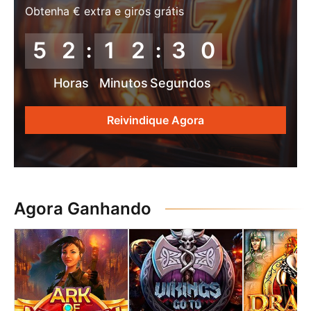
Obtenha € extra e giros grátis
5
2
1
2
2
8
:
:
Horas
Minutos
Segundos
Reivindique Agora
Agora Ganhando