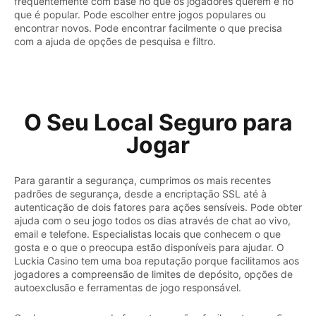
frequentemente com base no que os jogadores querem e no
que é popular. Pode escolher entre jogos populares ou
encontrar novos. Pode encontrar facilmente o que precisa
com a ajuda de opções de pesquisa e filtro.
O Seu Local Seguro para
Jogar
Para garantir a segurança, cumprimos os mais recentes
padrões de segurança, desde a encriptação SSL até à
autenticação de dois fatores para ações sensíveis. Pode obter
ajuda com o seu jogo todos os dias através de chat ao vivo,
email e telefone. Especialistas locais que conhecem o que
gosta e o que o preocupa estão disponíveis para ajudar. O
Luckia Casino tem uma boa reputação porque facilitamos aos
jogadores a compreensão de limites de depósito, opções de
autoexclusão e ferramentas de jogo responsável.