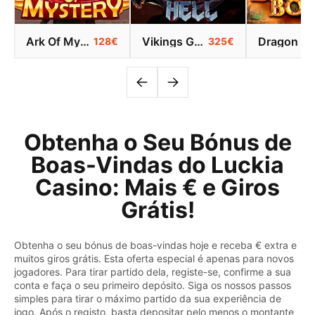
Ark Of Mystery
Vikings Go To Hell
Dragon 
128€
325€
Obtenha o Seu Bónus de
Boas-Vindas do Luckia
Casino: Mais € e Giros
Grátis!
Obtenha o seu bónus de boas-vindas hoje e receba € extra e
muitos giros grátis. Esta oferta especial é apenas para novos
jogadores. Para tirar partido dela, registe-se, confirme a sua
conta e faça o seu primeiro depósito. Siga os nossos passos
simples para tirar o máximo partido da sua experiência de
jogo. Após o registo, basta depositar pelo menos o montante