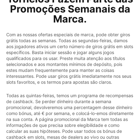
Promoções Semanais da
Marca.
Com as nossas ofertas especiais de marca, pode obter giros
grátis todas as semanas. Todas as segundas-feiras, damos
aos jogadores ativos um certo número de giros grátis em slots
específicos. Basta iniciar sessão e jogar alguns jogos
qualificados para os usar. Preste muita atenção aos títulos
selecionados e aos montantes mínimos de depósito, pois
estes mudam frequentemente para manter as coisas
interessantes. Pode usar giros grátis imediatamente nos seus
slots favoritos, e os termos para apostas são claros.
Todas as quintas-feiras, temos um programa de recompensas
de cashback. Se perder dinheiro durante a semana
promocional, devolveremos uma percentagem desse dinheiro
como bónus, até € por semana, e colocá-lo-emos diretamente
na sua conta. A página promocional da Marca tem todas as
informações de que precisa sobre elegibilidade e como
calcular as suas hipóteses. Pode usar todos os bónus de
cashback em slots, mesas de dealers ao vivo ou outras