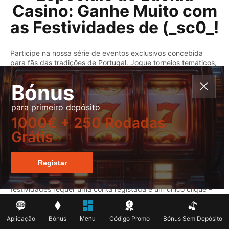
Casino: Ganhe Muito com
as Festividades de (_sc0_!
Participe na nossa série de eventos exclusivos concebida
para fãs das tradições de Portugal. Jogue torneios temáticos,
ganhe prémios em sorteios de prémios de tempo limitado e
divirta-se em noites de jogo enquanto compete por grandes
Bónus
prémios em €. A nossa equipa seleciona cuidadosamente
cada evento, garantindo que encontrará desafios divertidos
para primeiro depósito
que mostram o sabor local e lhe dão a hipótese de melhorar o
1000€ + 250 Rodadas
seu saldo. Não perca o nosso torneio principal! Garanta o seu
lugar cedo para ter a hipótese de ser um dos melhores
Grátis
jogadores. Temos muitos eventos únicos no nosso calendário,
incluindo competições baseadas nos jogos favoritos dos
nossos jogadores de português. Consulte o calendário,
Registar
escolha as atividades que quer fazer e inscreva-se para ter a
hipótese de ganhar prémios especiais. Participar nas nossas
festividades requer uma conta registada e um único clique –
sem registos complicados ou papelada envolvida. Pode jogar
na nossa plataforma a partir de qualquer dispositivo, por isso
pode fazê-lo em casa ou em movimento.
Aplicação
Bónus
Código Promo
Bónus Sem Depósito
Menu