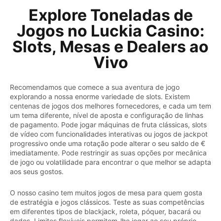
Explore Toneladas de
Jogos no Luckia Casino:
Slots, Mesas e Dealers ao
Vivo
Recomendamos que comece a sua aventura de jogo
explorando a nossa enorme variedade de slots. Existem
centenas de jogos dos melhores fornecedores, e cada um tem
um tema diferente, nível de aposta e configuração de linhas
de pagamento. Pode jogar máquinas de fruta clássicas, slots
de vídeo com funcionalidades interativas ou jogos de jackpot
progressivo onde uma rotação pode alterar o seu saldo de €
imediatamente. Pode restringir as suas opções por mecânica
de jogo ou volatilidade para encontrar o que melhor se adapta
aos seus gostos.
O nosso casino tem muitos jogos de mesa para quem gosta
de estratégia e jogos clássicos. Teste as suas competências
em diferentes tipos de blackjack, roleta, póquer, bacará ou
dados. Limites flexíveis permitem-lhe jogar ao seu próprio