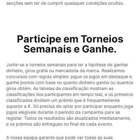
secções sem ter de cumprir quaisquer condições ocultas.
Participe em Torneios
Semanais e Ganhe.
Junte-se a torneios semanais para ter a hipótese de ganhar
dinheiro, giros grátis ou mercadoria da marca. Realizamos
concursos com regras simples: jogue os jogos em destaque e
ganhe pontos com base no quanto dinheiro ganha ou quantos
giros obtém. As tabelas de classificação mostram as
classificações dos participantes em tempo real, e os primeiros
classificados dividem um prémio que é frequentemente
superior a €. Só precisa de optar por participar enquanto joga
jogos elegíveis durante o período da campanha para se
registar. Todos os resultados são atualizados imediatamente,
e os prémios são entregues no final de cada evento.
A nossa equipa garante que pode ver todas as suas