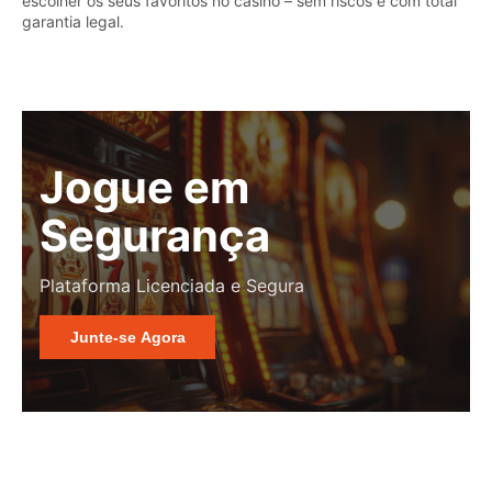
escolher os seus favoritos no casino – sem riscos e com total
garantia legal.
Jogue em
Segurança
Plataforma Licenciada e Segura
Junte-se Agora