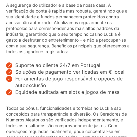
A segurança do utilizador é a base da nossa casa. A
verificação da conta é rápida mas robusta, garantindo que a
sua identidade e fundos permanecem protegidos contra
acesso não autorizado. Atualizamos regularmente os
protocolos para corresponder aos mais altos padrões da
indústria, garantindo que o seu tempo no casino Luckia é
gasto a desfrutar do entretenimento – e não a preocupar-se
com a sua segurança. Benefícios principais que oferecemos a
todos os jogadores registados:
Suporte ao cliente 24/7 em Portugal
Soluções de pagamento verificadas em € local
Ferramentas de jogo responsável e opções de
autoexclusão
Equidade auditada em slots e jogos de mesa
Todos os bónus, funcionalidades e torneios no Luckia são
concebidos para transparência e diversão. Os Geradores de
Números Aleatórios são verificados independentemente, e
todos os resultados são comprovadamente justos. Com
operações reguladas localmente, pode concentrar-se em