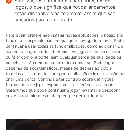
Atualizações automáticas para coleções de
jogos, o que significa que novos lançamentos
estão disponíveis no telemóvel assim que são
lançados para computador.
Para quem prefere não instalar novas aplicações, o nosso site
funciona sem problemas em qualquer navegador móvel. Pode
continuar a usar todas as funcionalidades, como adicionar € à
sua conta, jogar rondas de bónus em jogos de mesa clássicos
ou falar com o suporte, sem qualquer perda de qualidade ou
velocidade. Só demora um minuto a começar. Pode jogar
dezenas de slots temáticos, mesas de dealers ao vivo e
torneios assim que descarregar a aplicação e iniciar sessão ou
criar uma conta. Continua a ter controlo sobre definições,
ferramentas de jogo responsável e preferências da conta.
Garantimos que pode continuar a jogar, levantar e descobrir
novas oportunidades onde quer que decida ligar-se.