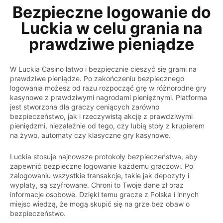
Bezpieczne logowanie do
Luckia w celu grania na
prawdziwe pieniądze
W Luckia Casino łatwo i bezpiecznie cieszyć się grami na
prawdziwe pieniądze. Po zakończeniu bezpiecznego
logowania możesz od razu rozpocząć grę w różnorodne gry
kasynowe z prawdziwymi nagrodami pieniężnymi. Platforma
jest stworzona dla graczy ceniących zarówno
bezpieczeństwo, jak i rzeczywistą akcję z prawdziwymi
pieniędzmi, niezależnie od tego, czy lubią stoły z krupierem
na żywo, automaty czy klasyczne gry kasynowe.
Luckia stosuje najnowsze protokoły bezpieczeństwa, aby
zapewnić bezpieczne logowanie każdemu graczowi. Po
zalogowaniu wszystkie transakcje, takie jak depozyty i
wypłaty, są szyfrowane. Chroni to Twoje dane zł oraz
informacje osobowe. Dzięki temu gracze z Polska i innych
miejsc wiedzą, że mogą skupić się na grze bez obaw o
bezpieczeństwo.