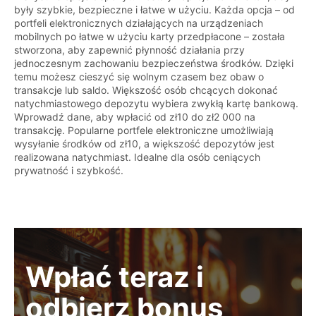
były szybkie, bezpieczne i łatwe w użyciu. Każda opcja – od
portfeli elektronicznych działających na urządzeniach
mobilnych po łatwe w użyciu karty przedpłacone – została
stworzona, aby zapewnić płynność działania przy
jednoczesnym zachowaniu bezpieczeństwa środków. Dzięki
temu możesz cieszyć się wolnym czasem bez obaw o
transakcje lub saldo. Większość osób chcących dokonać
natychmiastowego depozytu wybiera zwykłą kartę bankową.
Wprowadź dane, aby wpłacić od zł10 do zł2 000 na
transakcję. Popularne portfele elektroniczne umożliwiają
wysyłanie środków od zł10, a większość depozytów jest
realizowana natychmiast. Idealne dla osób ceniących
prywatność i szybkość.
Wpłać teraz i
odbierz bonus