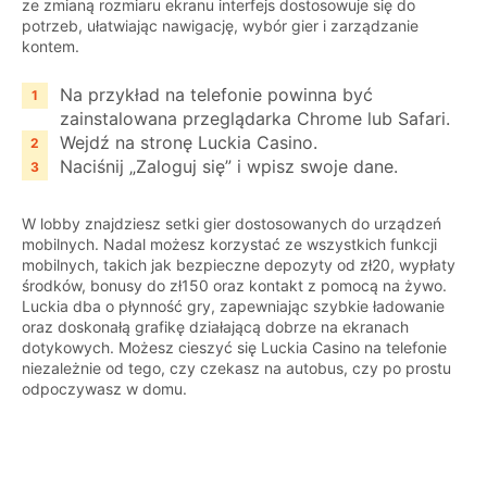
ze zmianą rozmiaru ekranu interfejs dostosowuje się do
potrzeb, ułatwiając nawigację, wybór gier i zarządzanie
kontem.
Na przykład na telefonie powinna być
zainstalowana przeglądarka Chrome lub Safari.
Wejdź na stronę Luckia Casino.
Naciśnij „Zaloguj się” i wpisz swoje dane.
W lobby znajdziesz setki gier dostosowanych do urządzeń
mobilnych. Nadal możesz korzystać ze wszystkich funkcji
mobilnych, takich jak bezpieczne depozyty od zł20, wypłaty
środków, bonusy do zł150 oraz kontakt z pomocą na żywo.
Luckia dba o płynność gry, zapewniając szybkie ładowanie
oraz doskonałą grafikę działającą dobrze na ekranach
dotykowych. Możesz cieszyć się Luckia Casino na telefonie
niezależnie od tego, czy czekasz na autobus, czy po prostu
odpoczywasz w domu.