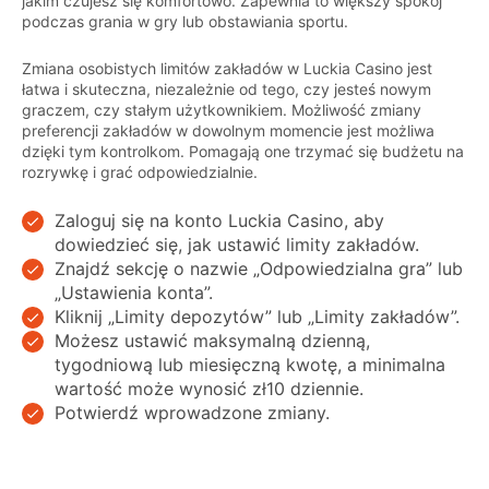
jakim czujesz się komfortowo. Zapewnia to większy spokój
podczas grania w gry lub obstawiania sportu.
Zmiana osobistych limitów zakładów w Luckia Casino jest
łatwa i skuteczna, niezależnie od tego, czy jesteś nowym
graczem, czy stałym użytkownikiem. Możliwość zmiany
preferencji zakładów w dowolnym momencie jest możliwa
dzięki tym kontrolkom. Pomagają one trzymać się budżetu na
rozrywkę i grać odpowiedzialnie.
Zaloguj się na konto Luckia Casino, aby
dowiedzieć się, jak ustawić limity zakładów.
Znajdź sekcję o nazwie „Odpowiedzialna gra” lub
„Ustawienia konta”.
Kliknij „Limity depozytów” lub „Limity zakładów”.
Możesz ustawić maksymalną dzienną,
tygodniową lub miesięczną kwotę, a minimalna
wartość może wynosić zł10 dziennie.
Potwierdź wprowadzone zmiany.