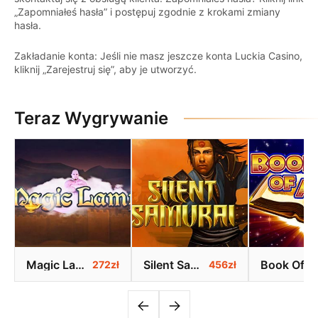
„Zapomniałeś hasła” i postępuj zgodnie z krokami zmiany
hasła.
Zakładanie konta: Jeśli nie masz jeszcze konta Luckia Casino,
kliknij „Zarejestruj się”, aby je utworzyć.
Teraz Wygrywanie
Magic Lamp Hd
Silent Samurai
Boo
272zł
456zł