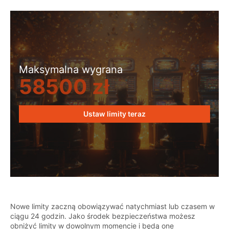
Maksymalna wygrana
58500 zł
Ustaw limity teraz
Nowe limity zaczną obowiązywać natychmiast lub czasem w
ciągu 24 godzin. Jako środek bezpieczeństwa możesz
obniżyć limity w dowolnym momencie i będą one