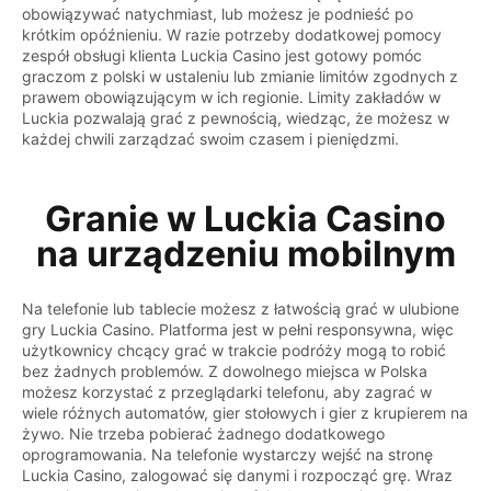
obowiązywać natychmiast, lub możesz je podnieść po
krótkim opóźnieniu. W razie potrzeby dodatkowej pomocy
zespół obsługi klienta Luckia Casino jest gotowy pomóc
graczom z polski w ustaleniu lub zmianie limitów zgodnych z
prawem obowiązującym w ich regionie. Limity zakładów w
Luckia pozwalają grać z pewnością, wiedząc, że możesz w
każdej chwili zarządzać swoim czasem i pieniędzmi.
Granie w Luckia Casino
na urządzeniu mobilnym
Na telefonie lub tablecie możesz z łatwością grać w ulubione
gry Luckia Casino. Platforma jest w pełni responsywna, więc
użytkownicy chcący grać w trakcie podróży mogą to robić
bez żadnych problemów. Z dowolnego miejsca w Polska
możesz korzystać z przeglądarki telefonu, aby zagrać w
wiele różnych automatów, gier stołowych i gier z krupierem na
żywo. Nie trzeba pobierać żadnego dodatkowego
oprogramowania. Na telefonie wystarczy wejść na stronę
Luckia Casino, zalogować się danymi i rozpocząć grę. Wraz