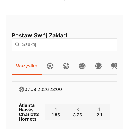
Postaw Swój Zakład
Wszystko
07.08.2026
23:00
Atlanta
1
x
1
Hawks
Charlotte
1.85
3.25
2.1
Hornets