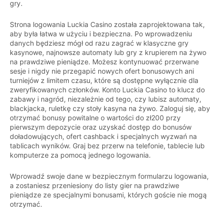
gry.
Strona logowania Luckia Casino została zaprojektowana tak,
aby była łatwa w użyciu i bezpieczna. Po wprowadzeniu
danych będziesz mógł od razu zagrać w klasyczne gry
kasynowe, najnowsze automaty lub gry z krupierem na żywo
na prawdziwe pieniądze. Możesz kontynuować przerwane
sesje i nigdy nie przegapić nowych ofert bonusowych ani
turniejów z limitem czasu, które są dostępne wyłącznie dla
zweryfikowanych członków. Konto Luckia Casino to klucz do
zabawy i nagród, niezależnie od tego, czy lubisz automaty,
blackjacka, ruletkę czy stoły kasyna na żywo. Zaloguj się, aby
otrzymać bonusy powitalne o wartości do zł200 przy
pierwszym depozycie oraz uzyskać dostęp do bonusów
doładowujących, ofert cashback i specjalnych wyzwań na
tablicach wyników. Graj bez przerw na telefonie, tablecie lub
komputerze za pomocą jednego logowania.
Wprowadź swoje dane w bezpiecznym formularzu logowania,
a zostaniesz przeniesiony do listy gier na prawdziwe
pieniądze ze specjalnymi bonusami, których goście nie mogą
otrzymać.