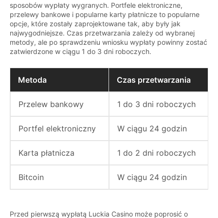
sposobów wypłaty wygranych. Portfele elektroniczne,
przelewy bankowe i popularne karty płatnicze to popularne
opcje, które zostały zaprojektowane tak, aby były jak
najwygodniejsze. Czas przetwarzania zależy od wybranej
metody, ale po sprawdzeniu wniosku wypłaty powinny zostać
zatwierdzone w ciągu 1 do 3 dni roboczych.
Metoda
Czas przetwarzania
Przelew bankowy
1 do 3 dni roboczych
Portfel elektroniczny
W ciągu 24 godzin
Karta płatnicza
1 do 2 dni roboczych
Bitcoin
W ciągu 24 godzin
Przed pierwszą wypłatą Luckia Casino może poprosić o