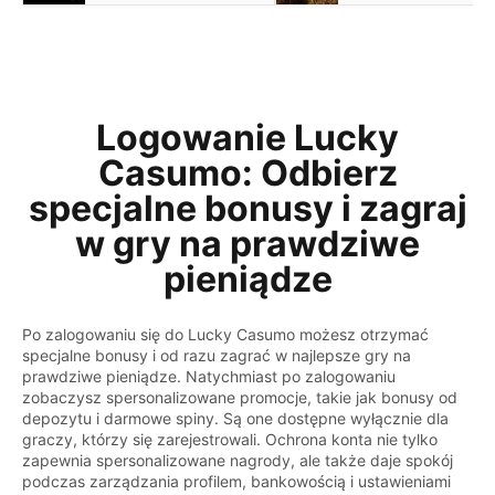
Logowanie Lucky
Casumo: Odbierz
specjalne bonusy i zagraj
w gry na prawdziwe
pieniądze
Po zalogowaniu się do Lucky Casumo możesz otrzymać
specjalne bonusy i od razu zagrać w najlepsze gry na
prawdziwe pieniądze. Natychmiast po zalogowaniu
zobaczysz spersonalizowane promocje, takie jak bonusy od
depozytu i darmowe spiny. Są one dostępne wyłącznie dla
graczy, którzy się zarejestrowali. Ochrona konta nie tylko
zapewnia spersonalizowane nagrody, ale także daje spokój
podczas zarządzania profilem, bankowością i ustawieniami