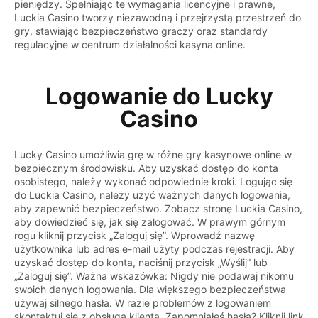
pieniędzy. Spełniając te wymagania licencyjne i prawne,
Luckia Casino tworzy niezawodną i przejrzystą przestrzeń do
gry, stawiając bezpieczeństwo graczy oraz standardy
regulacyjne w centrum działalności kasyna online.
Logowanie do Lucky
Casino
Lucky Casino umożliwia grę w różne gry kasynowe online w
bezpiecznym środowisku. Aby uzyskać dostęp do konta
osobistego, należy wykonać odpowiednie kroki. Logując się
do Luckia Casino, należy użyć ważnych danych logowania,
aby zapewnić bezpieczeństwo. Zobacz stronę Luckia Casino,
aby dowiedzieć się, jak się zalogować. W prawym górnym
rogu kliknij przycisk „Zaloguj się”. Wprowadź nazwę
użytkownika lub adres e-mail użyty podczas rejestracji. Aby
uzyskać dostęp do konta, naciśnij przycisk „Wyślij” lub
„Zaloguj się”. Ważna wskazówka: Nigdy nie podawaj nikomu
swoich danych logowania. Dla większego bezpieczeństwa
używaj silnego hasła. W razie problemów z logowaniem
skontaktuj się z obsługą klienta. Zapomniałeś hasła? Kliknij link