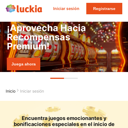
Iniciar sesión
Registrarse
¡Aprovecha Hacia
Recompensas
Premium!
Juega ahora
Inicio
Iniciar sesión
Encuentra juegos emocionantes y
bonificaciones especiales en el inicio de