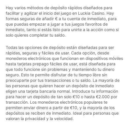
Hay varios métodos de depósito rápidos diseñados para
facilitar y agilizar el inicio del juego en Luckia Casino. Hay
formas seguras de añadir € a tu cuenta de inmediato, para
que puedas empezar a jugar a tus juegos favoritos de
inmediato, tanto si estás listo para unirte a la acción como si
solo quieres completar tu saldo.
Todas las opciones de depósito están diseñadas para ser
rápidas, seguras y fáciles de usar. Cada opción, desde
monederos electrónicos que funcionan en dispositivos móviles
hasta tarjetas prepago fáciles de usar, está diseñada para
que todo funcione sin problemas y manteniendo tu dinero
seguro. Esto te permite disfrutar de tu tiempo libre sin
preocuparte por tus transacciones o tu saldo. La mayoría de
las personas que quieren hacer un depósito de inmediato
eligen una tarjeta bancaria normal. Introduce tu información
para hacer un depósito de tan solo €10 o hasta €2.000 por
transacción. Los monederos electrónicos populares te
permiten enviar dinero a partir de €10, y la mayoría de los
depósitos se reciben de inmediato. Ideal para personas que
valoran la privacidad y la velocidad.