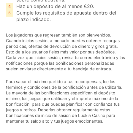
Haz un depósito de al menos €20.
Cumple los requisitos de apuesta dentro del
plazo indicado.
Los jugadores que regresan también son bienvenidos.
Cuando inicias sesión, a menudo puedes obtener recargas
periódicas, ofertas de devolución de dinero y giros gratis.
Esto da a los usuarios fieles más valor por sus depósitos.
Cada vez que inicies sesión, revisa tu correo electrónico y las
notificaciones porque las bonificaciones personalizadas
suelen enviarse directamente a tu bandeja de entrada.
Para sacar el máximo partido a tus recompensas, lee los
términos y condiciones de la bonificación antes de utilizarla.
La mayoría de las bonificaciones especifican el depósito
mínimo, los juegos que califican y el importe máximo de la
bonificación, para que puedas planificar con confianza tus
juegos y retiros. Deberías obtener regularmente estas
bonificaciones de inicio de sesión de Luckia Casino para
mantener tu saldo alto y tus juegos emocionantes.