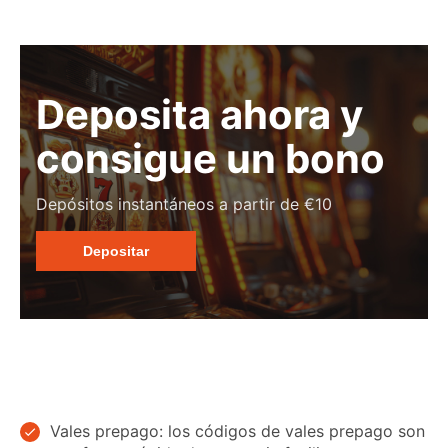
Deposita ahora y
consigue un bono
Depósitos instantáneos a partir de €10
Depositar
Vales prepago: los códigos de vales prepago son