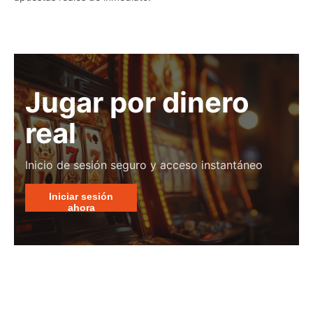
Jugar por dinero
real
Inicio de sesión seguro y acceso instantáneo
Iniciar sesión
ahora