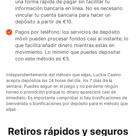
una forma rápida de pagar sin facilitar tu
información bancaria en línea. No es necesario
vincular tu cuenta bancaria para hacer un
depósito a partir de €10.
Pagos por teléfono: los servicios de depósito
móvil pueden procesar fondos casi al instante, lo
que facilita añadir dinero mientras estás en
movimiento. Lo mínimo que puedes depositar
con este método es €5.
Independientemente del método que elijas, Luckia Casino
acepta depósitos las 24 horas del día, los 7 días de la
semana. Puedes seguir en el juego y no perderte ningún
torneo o promoción porque tu dinero aparecerá casi de
inmediato. Es importante comprobar si hay bonificaciones de
bienvenida o bonificaciones por depósito para el método que
elijas.
Retiros rápidos y seguros