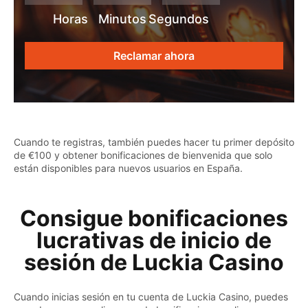
Horas
Minutos
Segundos
Reclamar ahora
Cuando te registras, también puedes hacer tu primer depósito
de €100 y obtener bonificaciones de bienvenida que solo
están disponibles para nuevos usuarios en España.
Consigue bonificaciones
lucrativas de inicio de
sesión de Luckia Casino
Cuando inicias sesión en tu cuenta de Luckia Casino, puedes