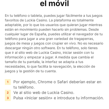
el móvil
En tu teléfono o tableta, puedes jugar fácilmente a tus juegos
favoritos de Luckia Casino. La plataforma es totalmente
adaptable, por lo que los usuarios que quieran jugar mientras
están en movimiento pueden hacerlo sin problemas. Desde
cualquier lugar de España, puedes utilizar el navegador de tu
teléfono para jugar a una gran variedad de tragaperras,
juegos de mesa y juegos con crupier en vivo. No es necesario
descargar ningún otro software. En tu teléfono, solo tienes
que ir al sitio web de Luckia Casino, iniciar sesión con tu
información y empezar a jugar. A medida que cambia el
tamaño de tu pantalla, la interfaz se adapta a tus
necesidades, lo que facilita la navegación, la elección de
juegos y la gestión de tu cuenta.
Por ejemplo, Chrome o Safari deberían estar en
tu teléfono.
Ve al sitio web de Luckia Casino.
Pulsa «Iniciar sesión» e introduce tu información.