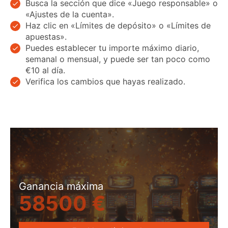
Busca la sección que dice «Juego responsable» o
«Ajustes de la cuenta».
Haz clic en «Límites de depósito» o «Límites de
apuestas».
Puedes establecer tu importe máximo diario,
semanal o mensual, y puede ser tan poco como
€10 al día.
Verifica los cambios que hayas realizado.
Ganancia máxima
58500 €