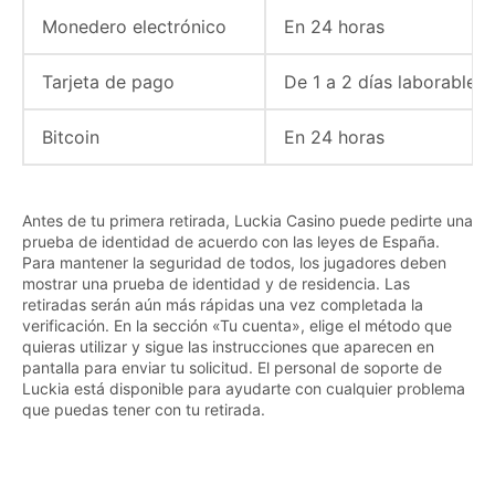
Monedero electrónico
En 24 horas
Tarjeta de pago
De 1 a 2 días laborables
Bitcoin
En 24 horas
Antes de tu primera retirada, Luckia Casino puede pedirte una
prueba de identidad de acuerdo con las leyes de España.
Para mantener la seguridad de todos, los jugadores deben
mostrar una prueba de identidad y de residencia. Las
retiradas serán aún más rápidas una vez completada la
verificación. En la sección «Tu cuenta», elige el método que
quieras utilizar y sigue las instrucciones que aparecen en
pantalla para enviar tu solicitud. El personal de soporte de
Luckia está disponible para ayudarte con cualquier problema
que puedas tener con tu retirada.